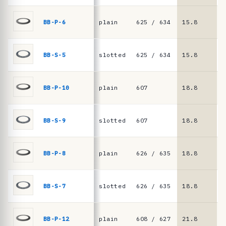
i
a
BB-P-6
plain
625 / 634
15.8
8
s
·
BB-S-5
slotted
625 / 634
15.8
8
m
u
BB-P-10
plain
607
18.8
1
e
l
l
BB-S-9
slotted
607
18.8
1
e
s
BB-P-8
plain
626 / 635
18.8
9
d
e
BB-S-7
slotted
626 / 635
18.8
9
p
l
a
BB-P-12
plain
608 / 627
21.8
1