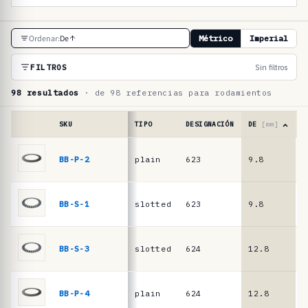
T
Ordenar:
De
Métrico
Imperial
a
b
FILTROS
Sin filtros
l
98 resultados
· de 98 referencias para rodamientos
a
d
SKU
TIPO
DESIGNACIÓN
DE
[mm]
e
Tabla
de
BB-P-2
plain
623
9.8
6
r
referencias
e
·
muelles
f
BB-S-1
slotted
623
9.8
6
de
e
platillo
r
para
BB-S-3
slotted
624
12.8
7
rodamientos
e
n
BB-P-4
plain
624
12.8
7
c