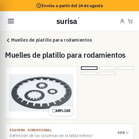
Ir
Envíos a partir del 24 de agosto
directamente
al contenido
surisa
®
Carr
Muelles de platillo para rodamientos
Muelles de platillo para rodamientos
AMPLIAR
ESQUEMA DIMENSIONAL
VER
Definición de las columnas de la tabla inferior