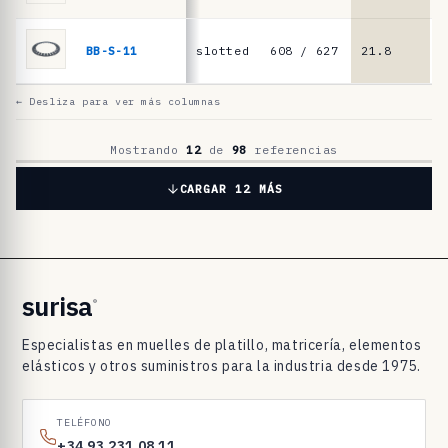
t
i
BB-S-11
slotted
608 / 627
21.8
1
l
l
← Desliza para ver más columnas
o
p
Mostrando
12
de
98
referencias
a
CARGAR 12 MÁS
r
a
r
o
surisa
®
d
Especialistas en muelles de platillo, matricería, elementos
a
elásticos y otros suministros para la industria desde 1975.
m
i
TELÉFONO
e
+34 93 231 08 11