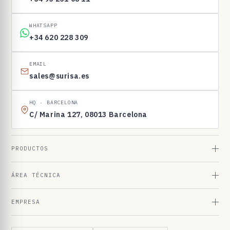
n
t
WHATSAPP
o
+34 620 228 309
s
EMAIL
sales@surisa.es
HQ · BARCELONA
C/ Marina 127, 08013 Barcelona
PRODUCTOS
ÁREA TÉCNICA
EMPRESA