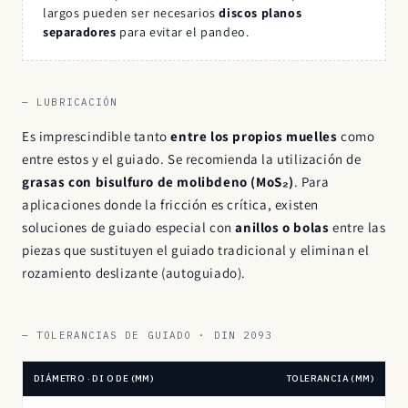
largos pueden ser necesarios
discos planos
separadores
para evitar el pandeo.
— LUBRICACIÓN
Es imprescindible tanto
entre los propios muelles
como
entre estos y el guiado. Se recomienda la utilización de
grasas con bisulfuro de molibdeno (MoS₂)
. Para
aplicaciones donde la fricción es crítica, existen
soluciones de guiado especial con
anillos o bolas
entre las
piezas que sustituyen el guiado tradicional y eliminan el
rozamiento deslizante (autoguiado).
— TOLERANCIAS DE GUIADO · DIN 2093
DIÁMETRO · DI O DE (MM)
TOLERANCIA (MM)
Tolerancias