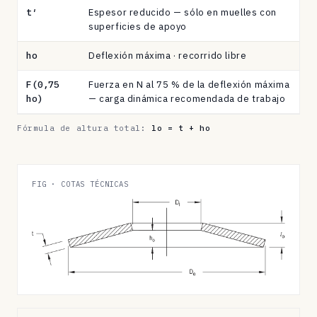
de
t′
Espesor reducido — sólo en muelles con
platillo
superficies de apoyo
según
ho
Deflexión máxima · recorrido libre
DIN
2093
F(0,75
Fuerza en N al 75 % de la deflexión máxima
/
ho)
— carga dinámica recomendada de trabajo
DIN
EN
Fórmula de altura total:
lo = t + ho
16983
FIG · COTAS TÉCNICAS