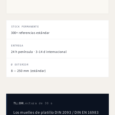
STOCK PERMANENTE
300+ referencias estándar
ENTREGA
24 h península · 3–14 d internacional
Ø EXTERIOR
8 — 250 mm (estándar)
TL;DR
Lectura de 30 s
Los muelles de platillo DIN 2093 / DIN EN 16983