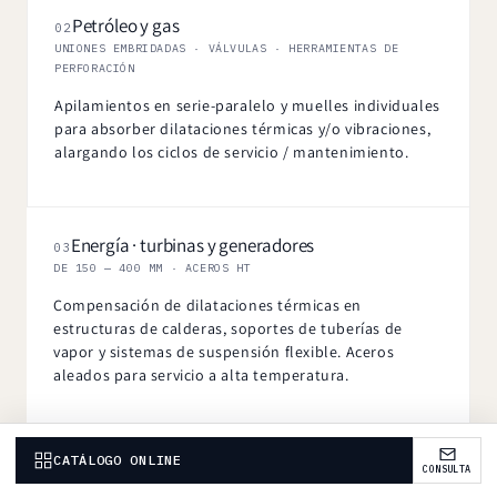
Petróleo y gas
02
UNIONES EMBRIDADAS · VÁLVULAS · HERRAMIENTAS DE
PERFORACIÓN
Apilamientos en serie-paralelo y muelles individuales
para absorber dilataciones térmicas y/o vibraciones,
alargando los ciclos de servicio / mantenimiento.
Energía · turbinas y generadores
03
DE 150 — 400 MM · ACEROS HT
Compensación de dilataciones térmicas en
estructuras de calderas, soportes de tuberías de
vapor y sistemas de suspensión flexible. Aceros
aleados para servicio a alta temperatura.
CATÁLOGO ONLINE
Ingeniería de precisión
04
CONSULTA
HERRAMIENTAS · PRENSAS · AMARRES