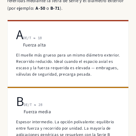
referidas mediante la letra de serie y el diámetro exterior
(por ejemplo:
A-50
o
B-71
).
A
DE/T ≈ 18
Fuerza alta
El muelle más grueso para un mismo diámetro exterior.
Recorrido reducido. Ideal cuando el espacio axial es
escaso y la fuerza requerida es elevada — embragues,
válvulas de seguridad, precarga pesada.
B
DE/T ≈ 28
Fuerza media
Espesor intermedio. La opción polivalente: equilibrio
entre fuerza y recorrido por unidad. La mayoría de
aplicaciones genéricas se resuelven con la Serie B