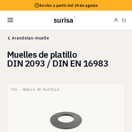
Ir
Envíos a partir del 24 de agosto
directamente
al contenido
surisa
®
Carr
Arandelas-muelle
Muelles de platillo
DIN 2093 / DIN EN 16983
FIG · MUELLE DE PLATILLO