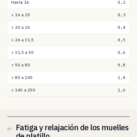
Hasta 16
0,2
de
guiado
> 16 a 20
0,3
del
> 20 a 26
0,4
diámetro
interior
> 26 a 31,5
0,5
o
exterior
> 31,5 a 50
0,6
según
> 50 a 80
0,8
DIN
2093
> 80 a 140
1,0
/
DIN
> 140 a 250
1,6
EN
16983,
en
milímetros,
por
Fatiga y relajación de los muelles
07
rango
de platillo