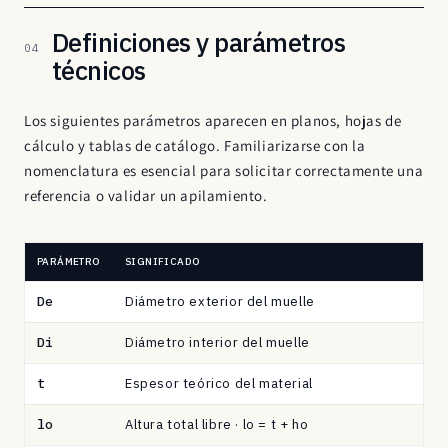
Definiciones y parámetros
04
técnicos
Los siguientes parámetros aparecen en planos, hojas de
cálculo y tablas de catálogo. Familiarizarse con la
nomenclatura es esencial para solicitar correctamente una
referencia o validar un apilamiento.
PARÁMETRO
SIGNIFICADO
Definiciones
De
Diámetro exterior del muelle
de
los
Di
Diámetro interior del muelle
parámetros
t
Espesor teórico del material
técnicos
del
lo
Altura total libre · lo = t + ho
muelle