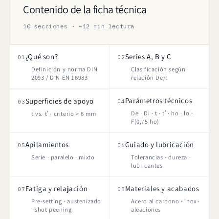
Contenido de la ficha técnica
10 secciones · ~12 min lectura
¿Qué son?
Series A, B y C
01
02
Definición y norma DIN
Clasificación según
2093 / DIN EN 16983
relación De/t
Parámetros técnicos
Superficies de apoyo
04
03
De · Di · t · t′ · ho · lo ·
t vs. t′ · criterio > 6 mm
F(0,75 ho)
Apilamientos
Guiado y lubricación
05
06
Serie · paralelo · mixto
Tolerancias · dureza ·
lubricantes
Fatiga y relajación
Materiales y acabados
07
08
Pre-setting · austenizado
Acero al carbono · inox ·
· shot peening
aleaciones