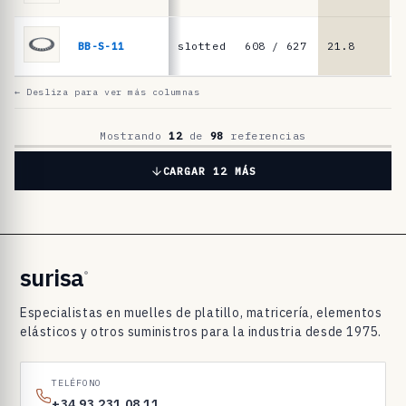
t
i
BB-S-11
slotted
608 / 627
21.8
1
l
l
← Desliza para ver más columnas
o
p
Mostrando
12
de
98
referencias
a
CARGAR 12 MÁS
r
a
r
o
surisa
®
d
Especialistas en muelles de platillo, matricería, elementos
a
elásticos y otros suministros para la industria desde 1975.
m
i
TELÉFONO
e
+34 93 231 08 11