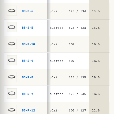
i
a
BB-P-6
plain
625 / 634
15.8
8
s
·
BB-S-5
slotted
625 / 634
15.8
8
m
u
BB-P-10
plain
607
18.8
1
e
l
l
BB-S-9
slotted
607
18.8
1
e
s
BB-P-8
plain
626 / 635
18.8
9
d
e
BB-S-7
slotted
626 / 635
18.8
9
p
l
a
BB-P-12
plain
608 / 627
21.8
1