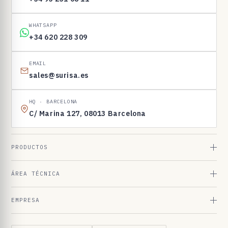
n
t
WHATSAPP
o
+34 620 228 309
s
EMAIL
sales@surisa.es
HQ · BARCELONA
C/ Marina 127, 08013 Barcelona
PRODUCTOS
ÁREA TÉCNICA
EMPRESA