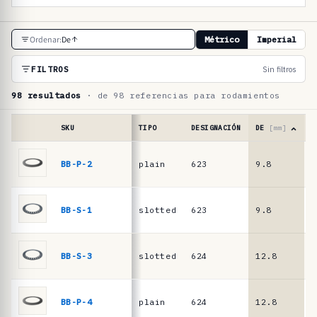
T
Ordenar:
De
Métrico
Imperial
a
b
FILTROS
Sin filtros
l
98 resultados
· de 98 referencias para rodamientos
a
d
SKU
TIPO
DESIGNACIÓN
DE
[mm]
e
Tabla
de
BB-P-2
plain
623
9.8
6
r
referencias
e
·
muelles
f
BB-S-1
slotted
623
9.8
6
de
e
platillo
r
para
BB-S-3
slotted
624
12.8
7
rodamientos
e
n
BB-P-4
plain
624
12.8
7
c