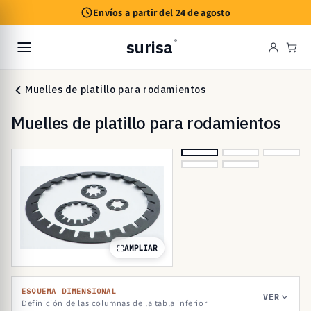
Ir
Envíos a partir del 24 de agosto
directamente
al contenido
surisa
®
Carr
Muelles de platillo para rodamientos
Muelles de platillo para rodamientos
AMPLIAR
ESQUEMA DIMENSIONAL
VER
Definición de las columnas de la tabla inferior