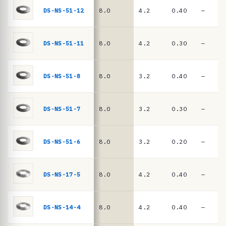
n
DIN
DS-NS-51-12
8.0
4.2
0.40
—
EN
c
16983
i
a
DS-NS-51-11
8.0
4.2
0.30
—
s
·
DS-NS-51-8
8.0
3.2
0.40
—
m
u
DS-NS-51-7
8.0
3.2
0.30
—
e
l
l
DS-NS-51-6
8.0
3.2
0.20
—
e
s
DS-NS-17-5
8.0
4.2
0.40
—
d
e
DS-NS-14-4
8.0
4.2
0.40
—
p