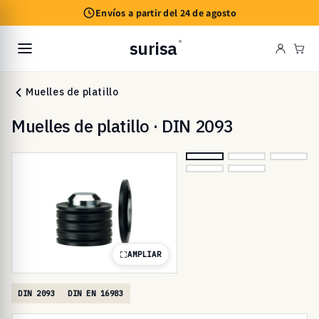
Ir
Envíos a partir del 24 de agosto
directamente
al contenido
surisa
®
Carr
Muelles de platillo
Muelles de platillo · DIN 2093
AMPLIAR
DIN 2093
DIN EN 16983