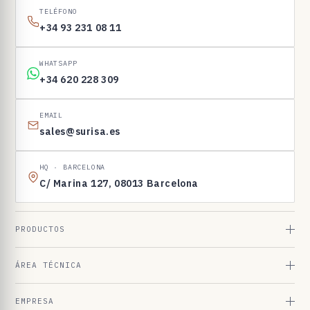
I
TELÉFONO
N
+34 93 231 08 11
E
N
WHATSAPP
1
+34 620 228 309
6
9
EMAIL
sales@surisa.es
8
3
HQ · BARCELONA
C/ Marina 127, 08013 Barcelona
PRODUCTOS
ÁREA TÉCNICA
EMPRESA