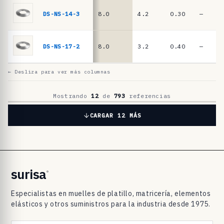
l
a
DS-NS-14-3
8.0
4.2
0.30
—
t
i
DS-NS-17-2
8.0
3.2
0.40
—
l
l
← Desliza para ver más columnas
o
D
Mostrando
12
de
793
referencias
I
CARGAR 12 MÁS
N
2
0
9
surisa
®
3
Especialistas en muelles de platillo, matricería, elementos
/
elásticos y otros suministros para la industria desde 1975.
D