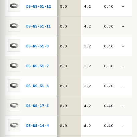
n
DIN
DS-NS-51-12
8.0
4.2
0.40
—
EN
c
16983
i
a
DS-NS-51-11
8.0
4.2
0.30
—
s
·
DS-NS-51-8
8.0
3.2
0.40
—
m
u
DS-NS-51-7
8.0
3.2
0.30
—
e
l
l
DS-NS-51-6
8.0
3.2
0.20
—
e
s
DS-NS-17-5
8.0
4.2
0.40
—
d
e
DS-NS-14-4
8.0
4.2
0.40
—
p