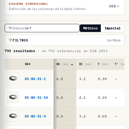
ESQUEMA DIMENSIONAL
VER
Definición de las columnas de la tabla inferior
T
Ordenar:
De
Métrico
Imperial
a
b
FILTROS
Sin filtros
l
793 resultados
· de 793 referencias en DIN 2093
a
d
SKU
DE
[mm]
DI
[mm]
T
[mm]
T′
[mm]
e
Tabla
de
DS-NS-51-1
6.0
3.2
0.30
—
r
referencias
e
·
muelles
f
DS-NS-51-10
8.0
4.2
0.20
—
de
e
platillo
r
DIN
DS-NS-51-9
8.0
3.2
0.50
—
2093
e
/