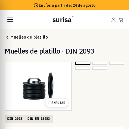
Ir
Envíos a partir del 24 de agosto
directamente
al contenido
surisa
®
Carr
Muelles de platillo
Muelles de platillo · DIN 2093
AMPLIAR
DIN 2093
DIN EN 16983