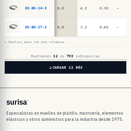
l
a
DS-NS-14-3
8.0
4.2
0.30
—
t
i
DS-NS-17-2
8.0
3.2
0.40
—
l
l
← Desliza para ver más columnas
o
D
Mostrando
12
de
793
referencias
I
CARGAR 12 MÁS
N
2
0
9
surisa
®
3
Especialistas en muelles de platillo, matricería, elementos
/
elásticos y otros suministros para la industria desde 1975.
D