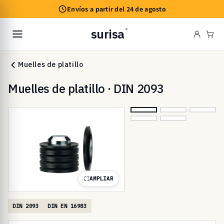
Ir
Envíos a partir del 24 de agosto
directamente
al contenido
surisa
®
Carr
Muelles de platillo
Muelles de platillo · DIN 2093
AMPLIAR
DIN 2093
DIN EN 16983