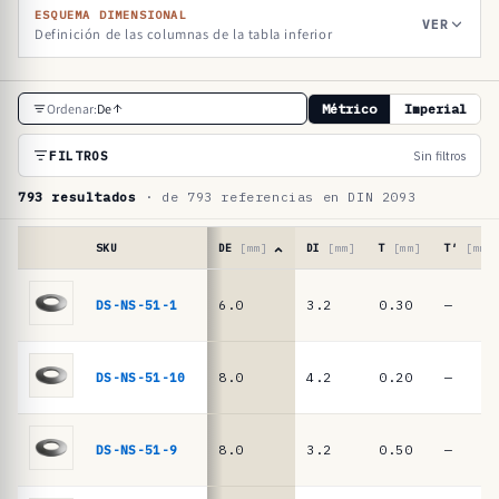
ESQUEMA DIMENSIONAL
VER
Definición de las columnas de la tabla inferior
T
Ordenar:
De
Métrico
Imperial
a
b
FILTROS
Sin filtros
l
793 resultados
· de 793 referencias en DIN 2093
a
d
SKU
DE
[mm]
DI
[mm]
T
[mm]
T′
[mm]
e
Tabla
de
DS-NS-51-1
6.0
3.2
0.30
—
r
referencias
e
·
muelles
f
DS-NS-51-10
8.0
4.2
0.20
—
de
e
platillo
r
DIN
DS-NS-51-9
8.0
3.2
0.50
—
2093
e
/