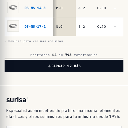
l
a
DS-NS-14-3
8.0
4.2
0.30
—
t
i
DS-NS-17-2
8.0
3.2
0.40
—
l
l
← Desliza para ver más columnas
o
D
Mostrando
12
de
793
referencias
I
CARGAR 12 MÁS
N
2
0
9
surisa
®
3
Especialistas en muelles de platillo, matricería, elementos
/
elásticos y otros suministros para la industria desde 1975.
D