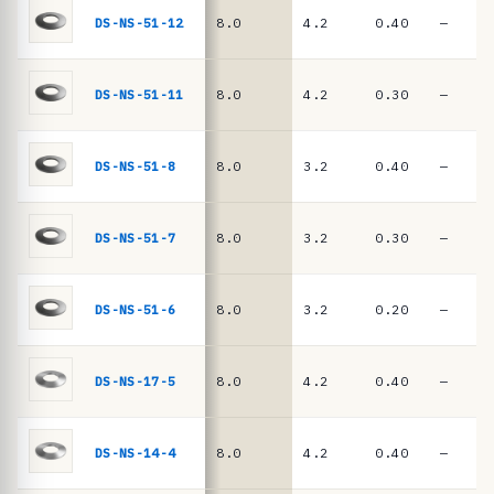
n
DIN
DS-NS-51-12
8.0
4.2
0.40
—
EN
c
16983
i
a
DS-NS-51-11
8.0
4.2
0.30
—
s
·
DS-NS-51-8
8.0
3.2
0.40
—
m
u
DS-NS-51-7
8.0
3.2
0.30
—
e
l
l
DS-NS-51-6
8.0
3.2
0.20
—
e
s
DS-NS-17-5
8.0
4.2
0.40
—
d
e
DS-NS-14-4
8.0
4.2
0.40
—
p