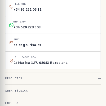
I
TELÉFONO
N
+34 93 231 08 11
E
N
WHATSAPP
1
+34 620 228 309
6
9
EMAIL
sales@surisa.es
8
3
HQ · BARCELONA
C/ Marina 127, 08013 Barcelona
PRODUCTOS
ÁREA TÉCNICA
EMPRESA