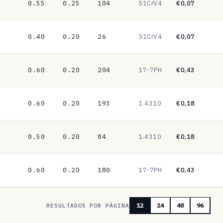
0.55
0.25
104
51CrV4
€0,07
0.40
0.20
26
51CrV4
€0,07
0.60
0.20
204
17-7PH
€0,43
0.60
0.20
193
1.4310
€0,18
0.50
0.20
84
1.4310
€0,18
0.60
0.20
180
17-7PH
€0,43
RESULTADOS POR PÁGINA
12
24
48
96