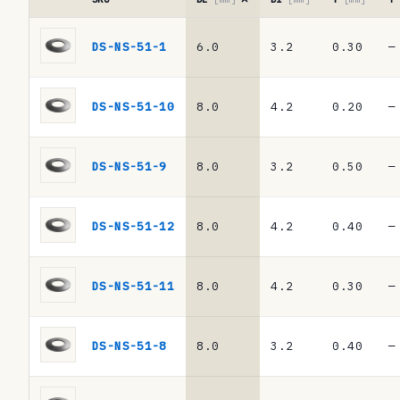
a
Tabla
d
de
DS-NS-51-1
6.0
3.2
0.30
—
referencias
e
·
r
muelles
DS-NS-51-10
8.0
4.2
0.20
—
de
e
platillo
f
DIN
DS-NS-51-9
8.0
3.2
0.50
—
2093
e
/
r
DIN
DS-NS-51-12
8.0
4.2
0.40
—
EN
e
16983
n
DS-NS-51-11
8.0
4.2
0.30
—
c
i
DS-NS-51-8
8.0
3.2
0.40
—
a