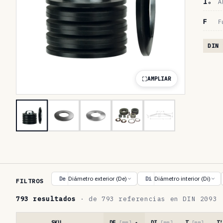
lₒ
A
F
F
DIN 
AMPLIAR
T
Diámetro exterior (De)
Diámetro interior (Di)
De
Di
FILTROS
a
793 resultados
· de 793 referencias en DIN 2093
b
l
SKU
DE
[mm]
DI
[mm]
T
[mm]
T