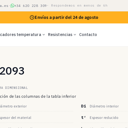
a.es
·
+34 620 228 309
· Respondemos en menos de 6h
Envíos a partir del 24 de agosto
icadores temperatura
Resistencias
Contacto
N 2093
MA DIMENSIONAL
ción de las columnas de la tabla inferior
iámetro exterior
Di
Diámetro interior
spesor del material
t′
Espesor reducido