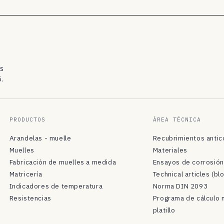
os
.
PRODUCTOS
ÁREA TÉCNICA
Arandelas - muelle
Recubrimientos antic
Muelles
Materiales
Fabricación de muelles a medida
Ensayos de corrosión
Matricería
Technical articles (bl
Indicadores de temperatura
Norma DIN 2093
Resistencias
Programa de cálculo 
platillo