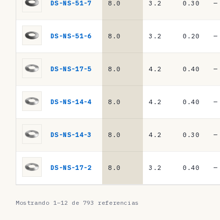
s
DS-NS-51-7
8.0
3.2
0.30
—
·
m
DS-NS-51-6
8.0
3.2
0.20
—
u
e
DS-NS-17-5
8.0
4.2
0.40
—
l
l
DS-NS-14-4
8.0
4.2
0.40
—
e
s
DS-NS-14-3
8.0
4.2
0.30
—
d
e
DS-NS-17-2
8.0
3.2
0.40
—
p
l
Mostrando 1–12 de 793 referencias
a