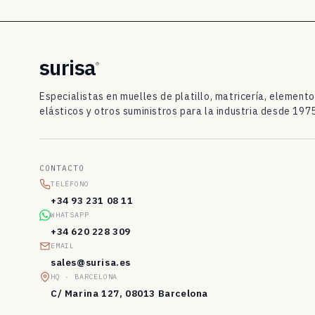
t
i
l
surisa
®
l
Especialistas en muelles de platillo, matricería, element
o
elásticos y otros suministros para la industria desde 1975
D
I
CONTACTO
N
TELÉFONO
2
+34 93 231 08 11
WHATSAPP
0
+34 620 228 309
9
EMAIL
sales@surisa.es
3
HQ · BARCELONA
/
C/ Marina 127, 08013 Barcelona