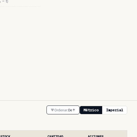
ₒ − t)
Ordenar:
De
Métrico
Imperial
STOCK
CANTIDAD
ACCIONES