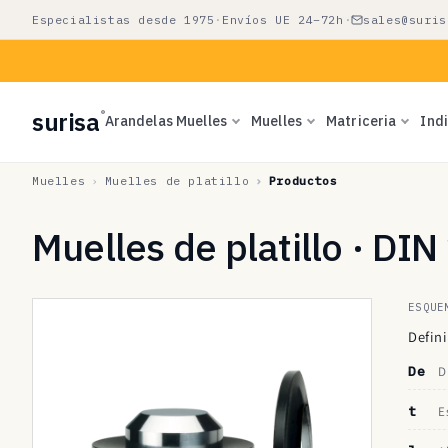
Ir
Especialistas desde 1975
·
Envíos UE 24–72h
·
sales@suris
directamente
al contenido
surisa
®
Arandelas Muelles
Muelles
Matriceria
Ind
Muelles
Muelles de platillo
Productos
Muelles de platillo · DI
ESQUE
Defini
De
D
t
E