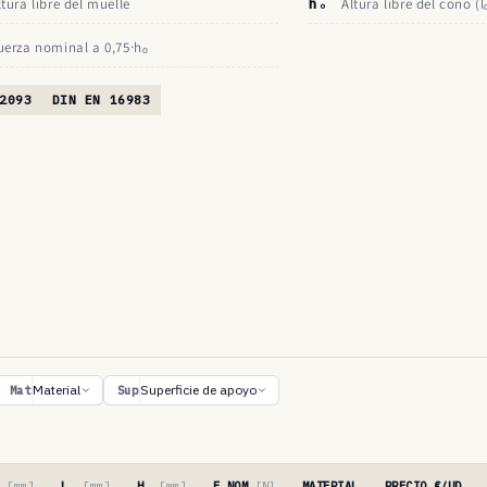
ltura libre del muelle
hₒ
Altura libre del cono (l
uerza nominal a 0,75·hₒ
2093
DIN EN 16983
Material
Superficie de apoyo
Mat
Sup
′
[mm]
Lₒ
[mm]
Hₒ
[mm]
F NOM
[N]
MATERIAL
PRECIO €/UD