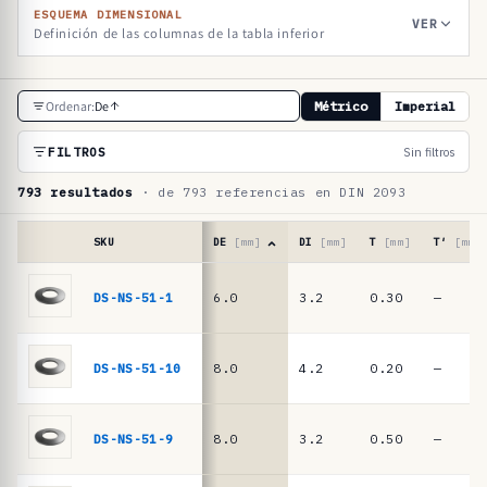
ESQUEMA DIMENSIONAL
VER
Definición de las columnas de la tabla inferior
T
Ordenar:
De
Métrico
Imperial
a
b
FILTROS
Sin filtros
l
793 resultados
· de 793 referencias en DIN 2093
a
d
SKU
DE
[mm]
DI
[mm]
T
[mm]
T′
[mm]
e
Tabla
de
DS-NS-51-1
6.0
3.2
0.30
—
r
referencias
e
·
muelles
f
DS-NS-51-10
8.0
4.2
0.20
—
de
e
platillo
r
DIN
DS-NS-51-9
8.0
3.2
0.50
—
2093
e
/