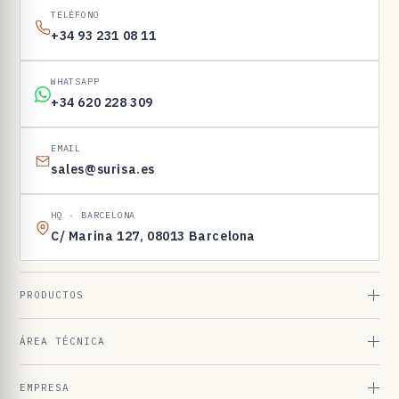
I
TELÉFONO
N
+34 93 231 08 11
E
N
WHATSAPP
1
+34 620 228 309
6
9
EMAIL
sales@surisa.es
8
3
HQ · BARCELONA
C/ Marina 127, 08013 Barcelona
PRODUCTOS
ÁREA TÉCNICA
EMPRESA