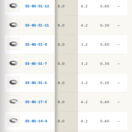
n
DIN
DS-NS-51-12
8.0
4.2
0.40
—
EN
c
16983
i
a
DS-NS-51-11
8.0
4.2
0.30
—
s
·
DS-NS-51-8
8.0
3.2
0.40
—
m
u
DS-NS-51-7
8.0
3.2
0.30
—
e
l
l
DS-NS-51-6
8.0
3.2
0.20
—
e
s
DS-NS-17-5
8.0
4.2
0.40
—
d
e
DS-NS-14-4
8.0
4.2
0.40
—
p