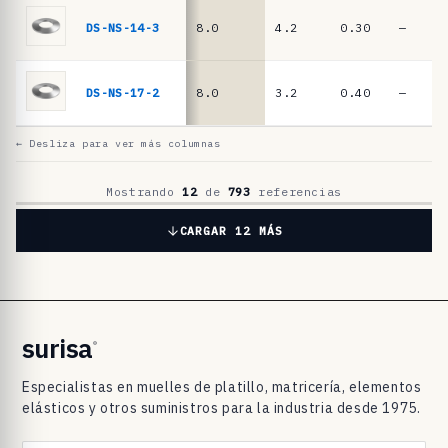
l
a
DS-NS-14-3
8.0
4.2
0.30
—
t
i
DS-NS-17-2
8.0
3.2
0.40
—
l
l
← Desliza para ver más columnas
o
D
Mostrando
12
de
793
referencias
I
CARGAR 12 MÁS
N
2
0
9
surisa
®
3
Especialistas en muelles de platillo, matricería, elementos
/
elásticos y otros suministros para la industria desde 1975.
D