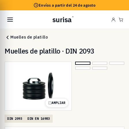
Ir
Envíos a partir del 24 de agosto
directamente
al contenido
surisa
®
Carr
Muelles de platillo
Muelles de platillo · DIN 2093
AMPLIAR
DIN 2093
DIN EN 16983