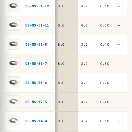
n
DIN
DS-NS-51-12
8.0
4.2
0.40
—
EN
c
16983
i
a
DS-NS-51-11
8.0
4.2
0.30
—
s
·
DS-NS-51-8
8.0
3.2
0.40
—
m
u
DS-NS-51-7
8.0
3.2
0.30
—
e
l
l
DS-NS-51-6
8.0
3.2
0.20
—
e
s
DS-NS-17-5
8.0
4.2
0.40
—
d
e
DS-NS-14-4
8.0
4.2
0.40
—
p