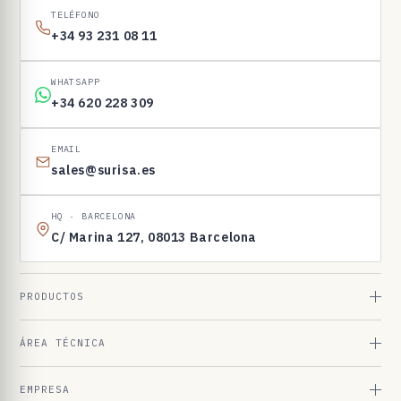
I
TELÉFONO
N
+34 93 231 08 11
E
N
WHATSAPP
1
+34 620 228 309
6
9
EMAIL
sales@surisa.es
8
3
HQ · BARCELONA
C/ Marina 127, 08013 Barcelona
PRODUCTOS
ÁREA TÉCNICA
EMPRESA