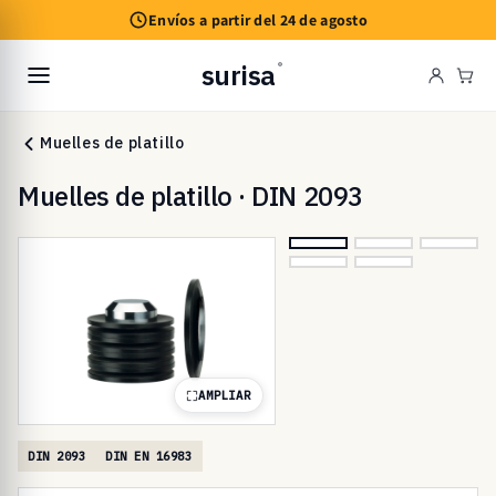
Ir
Envíos a partir del 24 de agosto
directamente
al contenido
surisa
®
Carr
Muelles de platillo
Muelles de platillo · DIN 2093
AMPLIAR
DIN 2093
DIN EN 16983