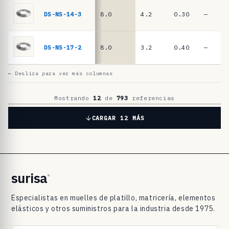
l
a
DS-NS-14-3
8.0
4.2
0.30
—
t
i
DS-NS-17-2
8.0
3.2
0.40
—
l
l
← Desliza para ver más columnas
o
D
Mostrando
12
de
793
referencias
I
CARGAR 12 MÁS
N
2
0
9
surisa
®
3
Especialistas en muelles de platillo, matricería, elementos
/
elásticos y otros suministros para la industria desde 1975.
D