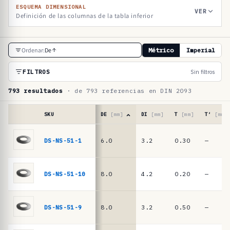
ESQUEMA DIMENSIONAL
VER
Definición de las columnas de la tabla inferior
T
Ordenar:
De
Métrico
Imperial
a
b
FILTROS
Sin filtros
l
793 resultados
· de 793 referencias en DIN 2093
a
d
SKU
DE
[mm]
DI
[mm]
T
[mm]
T′
[mm]
e
Tabla
de
DS-NS-51-1
6.0
3.2
0.30
—
r
referencias
e
·
muelles
f
DS-NS-51-10
8.0
4.2
0.20
—
de
e
platillo
r
DIN
DS-NS-51-9
8.0
3.2
0.50
—
2093
e
/