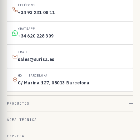
I
TELÉFONO
N
+34 93 231 08 11
E
N
WHATSAPP
1
+34 620 228 309
6
9
EMAIL
sales@surisa.es
8
3
HQ · BARCELONA
C/ Marina 127, 08013 Barcelona
PRODUCTOS
ÁREA TÉCNICA
EMPRESA