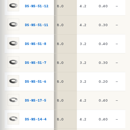
n
DIN
DS-NS-51-12
8.0
4.2
0.40
—
EN
c
16983
i
a
DS-NS-51-11
8.0
4.2
0.30
—
s
·
DS-NS-51-8
8.0
3.2
0.40
—
m
u
DS-NS-51-7
8.0
3.2
0.30
—
e
l
l
DS-NS-51-6
8.0
3.2
0.20
—
e
s
DS-NS-17-5
8.0
4.2
0.40
—
d
e
DS-NS-14-4
8.0
4.2
0.40
—
p