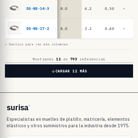
l
a
DS-NS-14-3
8.0
4.2
0.30
—
t
i
DS-NS-17-2
8.0
3.2
0.40
—
l
l
← Desliza para ver más columnas
o
D
Mostrando
12
de
793
referencias
I
CARGAR 12 MÁS
N
2
0
9
surisa
®
3
Especialistas en muelles de platillo, matricería, elementos
/
elásticos y otros suministros para la industria desde 1975.
D