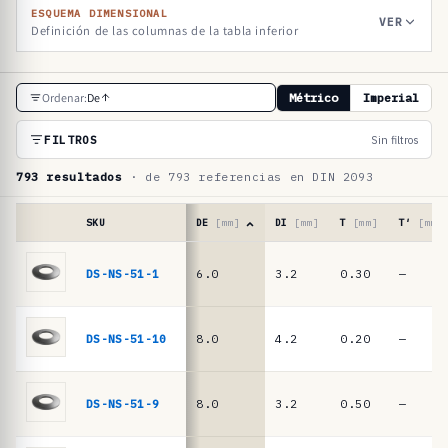
ESQUEMA DIMENSIONAL
VER
Definición de las columnas de la tabla inferior
T
Ordenar:
De
Métrico
Imperial
a
b
FILTROS
Sin filtros
l
793 resultados
· de 793 referencias en DIN 2093
a
d
SKU
DE
[mm]
DI
[mm]
T
[mm]
T′
[mm]
e
Tabla
de
DS-NS-51-1
6.0
3.2
0.30
—
r
referencias
e
·
muelles
f
DS-NS-51-10
8.0
4.2
0.20
—
de
e
platillo
r
DIN
DS-NS-51-9
8.0
3.2
0.50
—
2093
e
/