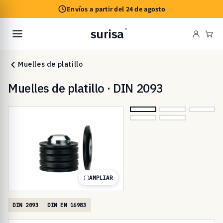
Ir
Envíos a partir del 24 de agosto
directamente
al contenido
surisa
®
Carr
Muelles de platillo
Muelles de platillo · DIN 2093
AMPLIAR
DIN 2093
DIN EN 16983