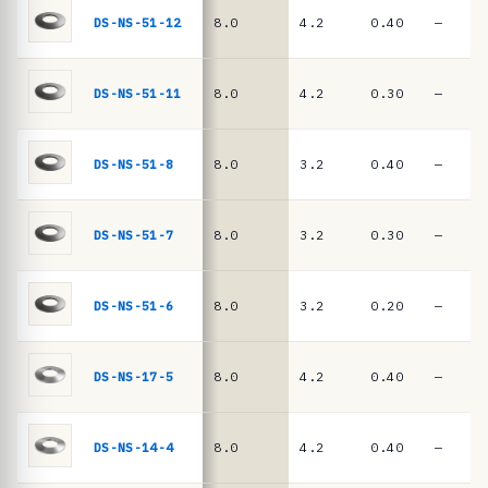
n
DIN
DS-NS-51-12
8.0
4.2
0.40
—
EN
c
16983
i
a
DS-NS-51-11
8.0
4.2
0.30
—
s
·
DS-NS-51-8
8.0
3.2
0.40
—
m
u
DS-NS-51-7
8.0
3.2
0.30
—
e
l
l
DS-NS-51-6
8.0
3.2
0.20
—
e
s
DS-NS-17-5
8.0
4.2
0.40
—
d
e
DS-NS-14-4
8.0
4.2
0.40
—
p