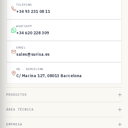
I
TELÉFONO
N
+34 93 231 08 11
E
N
WHATSAPP
1
+34 620 228 309
6
9
EMAIL
sales@surisa.es
8
3
HQ · BARCELONA
C/ Marina 127, 08013 Barcelona
PRODUCTOS
ÁREA TÉCNICA
EMPRESA