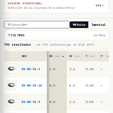
ESQUEMA DIMENSIONAL
VER
Definición de las columnas de la tabla inferior
T
Ordenar:
De
Métrico
Imperial
a
b
FILTROS
Sin filtros
l
793 resultados
· de 793 referencias en DIN 2093
a
d
SKU
DE
[mm]
DI
[mm]
T
[mm]
T′
[mm]
e
Tabla
de
DS-NS-51-1
6.0
3.2
0.30
—
r
referencias
e
·
muelles
f
DS-NS-51-10
8.0
4.2
0.20
—
de
e
platillo
r
DIN
DS-NS-51-9
8.0
3.2
0.50
—
2093
e
/