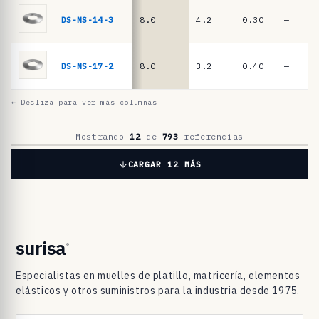
l
a
DS-NS-14-3
8.0
4.2
0.30
—
t
i
DS-NS-17-2
8.0
3.2
0.40
—
l
l
← Desliza para ver más columnas
o
D
Mostrando
12
de
793
referencias
I
CARGAR 12 MÁS
N
2
0
9
surisa
®
3
Especialistas en muelles de platillo, matricería, elementos
/
elásticos y otros suministros para la industria desde 1975.
D