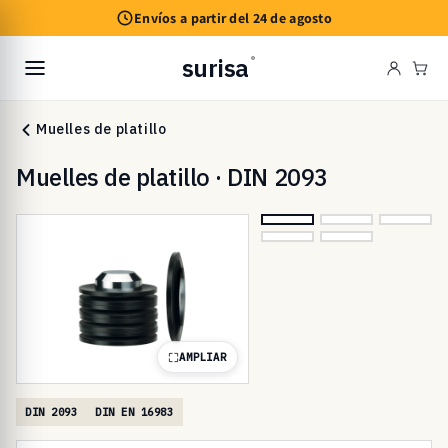
Ir
Envíos a partir del 24 de agosto
directamente
al contenido
surisa
®
Carr
Muelles de platillo
Muelles de platillo · DIN 2093
AMPLIAR
DIN 2093
DIN EN 16983