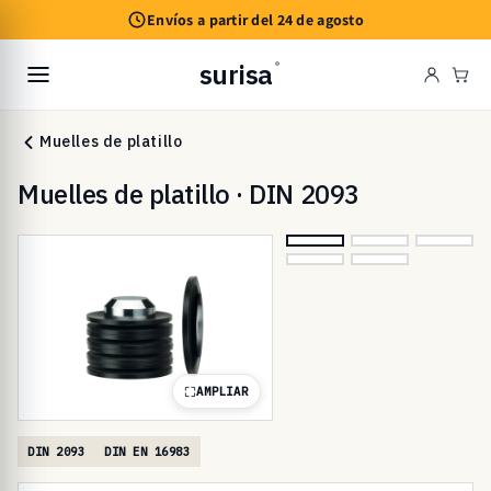
Ir
Envíos a partir del 24 de agosto
directamente
al contenido
surisa
®
Carr
Muelles de platillo
Muelles de platillo · DIN 2093
AMPLIAR
DIN 2093
DIN EN 16983