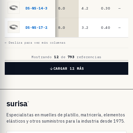
l
a
DS-NS-14-3
8.0
4.2
0.30
—
t
i
DS-NS-17-2
8.0
3.2
0.40
—
l
l
← Desliza para ver más columnas
o
D
Mostrando
12
de
793
referencias
I
CARGAR 12 MÁS
N
2
0
9
surisa
®
3
Especialistas en muelles de platillo, matricería, elementos
/
elásticos y otros suministros para la industria desde 1975.
D