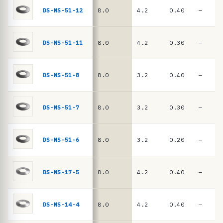
n
DIN
DS-NS-51-12
8.0
4.2
0.40
—
EN
c
16983
i
a
DS-NS-51-11
8.0
4.2
0.30
—
s
·
DS-NS-51-8
8.0
3.2
0.40
—
m
u
DS-NS-51-7
8.0
3.2
0.30
—
e
l
l
DS-NS-51-6
8.0
3.2
0.20
—
e
s
DS-NS-17-5
8.0
4.2
0.40
—
d
e
DS-NS-14-4
8.0
4.2
0.40
—
p