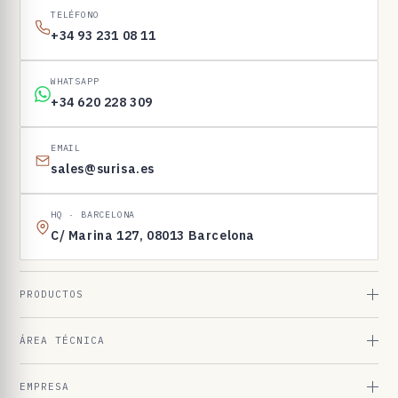
I
TELÉFONO
N
+34 93 231 08 11
E
N
WHATSAPP
1
+34 620 228 309
6
9
EMAIL
sales@surisa.es
8
3
HQ · BARCELONA
C/ Marina 127, 08013 Barcelona
PRODUCTOS
ÁREA TÉCNICA
EMPRESA