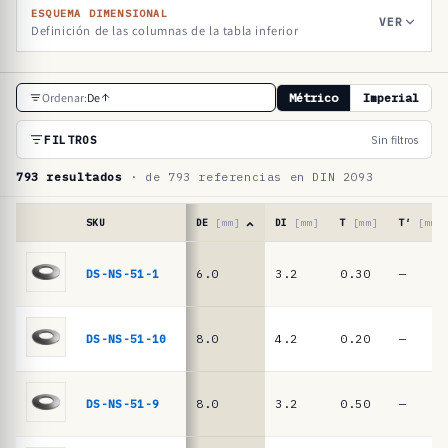
ESQUEMA DIMENSIONAL
VER
Definición de las columnas de la tabla inferior
T
Ordenar:
De
Métrico
Imperial
a
b
FILTROS
Sin filtros
l
793 resultados
· de 793 referencias en DIN 2093
a
d
SKU
DE
[mm]
DI
[mm]
T
[mm]
T′
[mm]
e
Tabla
de
DS-NS-51-1
6.0
3.2
0.30
—
r
referencias
e
·
muelles
f
DS-NS-51-10
8.0
4.2
0.20
—
de
e
platillo
r
DIN
DS-NS-51-9
8.0
3.2
0.50
—
2093
e
/