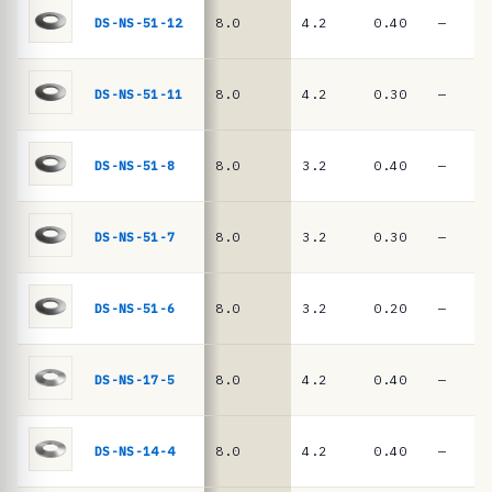
n
DIN
DS-NS-51-12
8.0
4.2
0.40
—
EN
c
16983
i
a
DS-NS-51-11
8.0
4.2
0.30
—
s
·
DS-NS-51-8
8.0
3.2
0.40
—
m
u
DS-NS-51-7
8.0
3.2
0.30
—
e
l
l
DS-NS-51-6
8.0
3.2
0.20
—
e
s
DS-NS-17-5
8.0
4.2
0.40
—
d
e
DS-NS-14-4
8.0
4.2
0.40
—
p