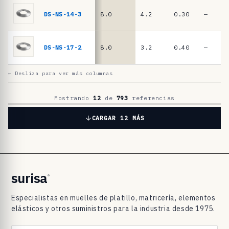
l
a
DS-NS-14-3
8.0
4.2
0.30
—
t
i
DS-NS-17-2
8.0
3.2
0.40
—
l
l
← Desliza para ver más columnas
o
D
Mostrando
12
de
793
referencias
I
CARGAR 12 MÁS
N
2
0
9
surisa
®
3
Especialistas en muelles de platillo, matricería, elementos
/
elásticos y otros suministros para la industria desde 1975.
D