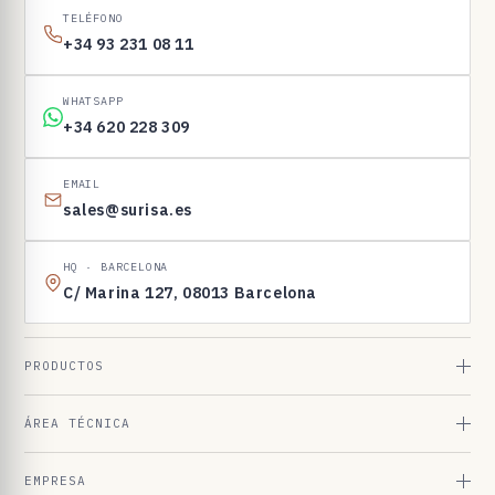
I
TELÉFONO
N
+34 93 231 08 11
E
N
WHATSAPP
1
+34 620 228 309
6
9
EMAIL
sales@surisa.es
8
3
HQ · BARCELONA
C/ Marina 127, 08013 Barcelona
PRODUCTOS
ÁREA TÉCNICA
EMPRESA