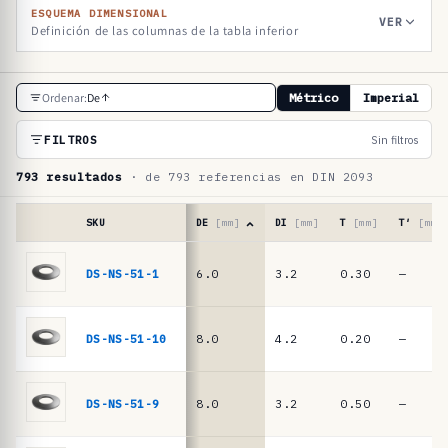
ESQUEMA DIMENSIONAL
VER
Definición de las columnas de la tabla inferior
T
Ordenar:
De
Métrico
Imperial
a
b
FILTROS
Sin filtros
l
793 resultados
· de 793 referencias en DIN 2093
a
d
SKU
DE
[mm]
DI
[mm]
T
[mm]
T′
[mm]
e
Tabla
de
DS-NS-51-1
6.0
3.2
0.30
—
r
referencias
e
·
muelles
f
DS-NS-51-10
8.0
4.2
0.20
—
de
e
platillo
r
DIN
DS-NS-51-9
8.0
3.2
0.50
—
2093
e
/