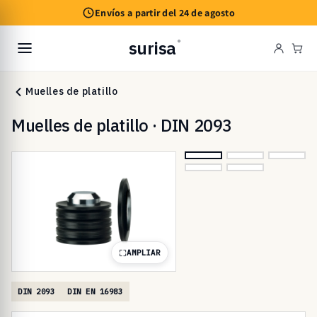
Ir
Envíos a partir del 24 de agosto
directamente
al contenido
surisa
®
Carr
Muelles de platillo
Muelles de platillo · DIN 2093
AMPLIAR
DIN 2093
DIN EN 16983