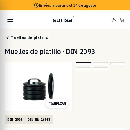
Ir
Envíos a partir del 24 de agosto
directamente
al contenido
surisa
®
Carr
Muelles de platillo
Muelles de platillo · DIN 2093
AMPLIAR
DIN 2093
DIN EN 16983