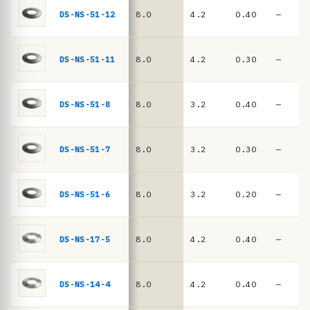
n
DIN
DS-NS-51-12
8.0
4.2
0.40
—
EN
c
16983
i
a
DS-NS-51-11
8.0
4.2
0.30
—
s
·
DS-NS-51-8
8.0
3.2
0.40
—
m
u
DS-NS-51-7
8.0
3.2
0.30
—
e
l
l
DS-NS-51-6
8.0
3.2
0.20
—
e
s
DS-NS-17-5
8.0
4.2
0.40
—
d
e
DS-NS-14-4
8.0
4.2
0.40
—
p