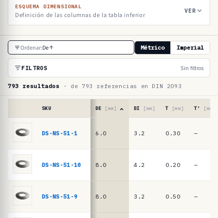
ESQUEMA DIMENSIONAL
VER
Definición de las columnas de la tabla inferior
T
Ordenar:
De
Métrico
Imperial
a
b
FILTROS
Sin filtros
l
793 resultados
· de 793 referencias en DIN 2093
a
d
SKU
DE
[mm]
DI
[mm]
T
[mm]
T′
[mm]
e
Tabla
de
DS-NS-51-1
6.0
3.2
0.30
—
r
referencias
e
·
muelles
f
DS-NS-51-10
8.0
4.2
0.20
—
de
e
platillo
r
DIN
DS-NS-51-9
8.0
3.2
0.50
—
2093
e
/