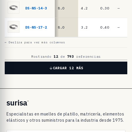
l
a
DS-NS-14-3
8.0
4.2
0.30
—
t
i
DS-NS-17-2
8.0
3.2
0.40
—
l
l
← Desliza para ver más columnas
o
D
Mostrando
12
de
793
referencias
I
CARGAR 12 MÁS
N
2
0
9
surisa
®
3
Especialistas en muelles de platillo, matricería, elementos
/
elásticos y otros suministros para la industria desde 1975.
D