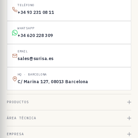
I
TELÉFONO
N
+34 93 231 08 11
E
N
WHATSAPP
1
+34 620 228 309
6
9
EMAIL
sales@surisa.es
8
3
HQ · BARCELONA
C/ Marina 127, 08013 Barcelona
PRODUCTOS
ÁREA TÉCNICA
EMPRESA