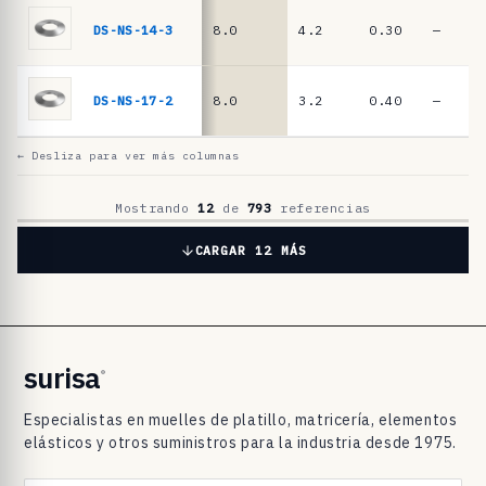
l
a
DS-NS-14-3
8.0
4.2
0.30
—
t
i
DS-NS-17-2
8.0
3.2
0.40
—
l
l
← Desliza para ver más columnas
o
D
Mostrando
12
de
793
referencias
I
CARGAR 12 MÁS
N
2
0
9
surisa
®
3
Especialistas en muelles de platillo, matricería, elementos
/
elásticos y otros suministros para la industria desde 1975.
D