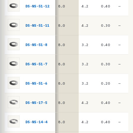
n
DIN
DS-NS-51-12
8.0
4.2
0.40
—
EN
c
16983
i
a
DS-NS-51-11
8.0
4.2
0.30
—
s
·
DS-NS-51-8
8.0
3.2
0.40
—
m
u
DS-NS-51-7
8.0
3.2
0.30
—
e
l
l
DS-NS-51-6
8.0
3.2
0.20
—
e
s
DS-NS-17-5
8.0
4.2
0.40
—
d
e
DS-NS-14-4
8.0
4.2
0.40
—
p