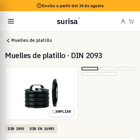
Ir
Envíos a partir del 24 de agosto
directamente
al contenido
surisa
®
Carr
Muelles de platillo
Muelles de platillo · DIN 2093
AMPLIAR
DIN 2093
DIN EN 16983