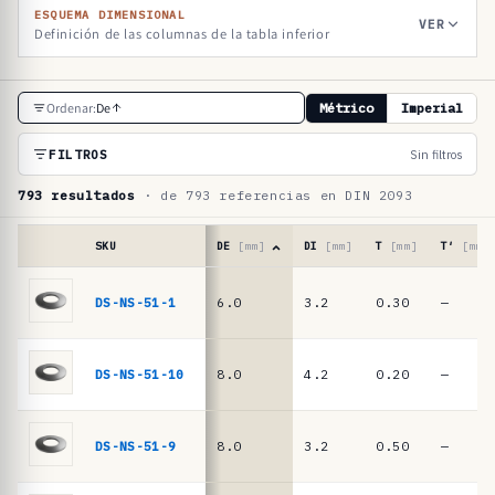
ESQUEMA DIMENSIONAL
VER
Definición de las columnas de la tabla inferior
T
Ordenar:
De
Métrico
Imperial
a
b
FILTROS
Sin filtros
l
793 resultados
· de 793 referencias en DIN 2093
a
d
SKU
DE
[mm]
DI
[mm]
T
[mm]
T′
[mm]
e
Tabla
de
DS-NS-51-1
6.0
3.2
0.30
—
r
referencias
e
·
muelles
f
DS-NS-51-10
8.0
4.2
0.20
—
de
e
platillo
r
DIN
DS-NS-51-9
8.0
3.2
0.50
—
2093
e
/