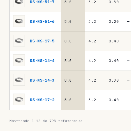
s
DS-NS-51-7
8.0
3.2
0.30
—
·
m
DS-NS-51-6
8.0
3.2
0.20
—
u
e
DS-NS-17-5
8.0
4.2
0.40
—
l
l
DS-NS-14-4
8.0
4.2
0.40
—
e
s
DS-NS-14-3
8.0
4.2
0.30
—
d
e
DS-NS-17-2
8.0
3.2
0.40
—
p
l
Mostrando 1–12 de 793 referencias
a