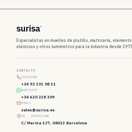
t
i
l
surisa
®
l
Especialistas en muelles de platillo, matricería, element
o
elásticos y otros suministros para la industria desde 1975
D
I
CONTACTO
N
TELÉFONO
2
+34 93 231 08 11
WHATSAPP
0
+34 620 228 309
9
EMAIL
sales@surisa.es
3
HQ · BARCELONA
/
C/ Marina 127, 08013 Barcelona