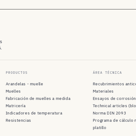
os
.
PRODUCTOS
ÁREA TÉCNICA
Arandelas - muelle
Recubrimientos antic
Muelles
Materiales
Fabricación de muelles a medida
Ensayos de corrosión
Matricería
Technical articles (bl
Indicadores de temperatura
Norma DIN 2093
Resistencias
Programa de cálculo 
platillo