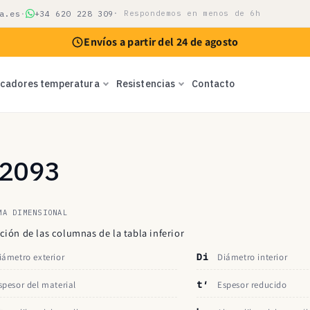
a.es
·
+34 620 228 309
· Respondemos en menos de 6h
Envíos a partir del 24 de agosto
icadores temperatura
Resistencias
Contacto
N 2093
MA DIMENSIONAL
ción de las columnas de la tabla inferior
iámetro exterior
Di
Diámetro interior
spesor del material
t′
Espesor reducido