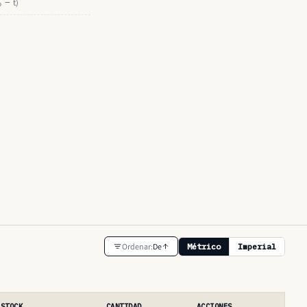
ₒ − t)
Ordenar:
De
Métrico
Imperial
STOCK
CANTIDAD
ACCIONES