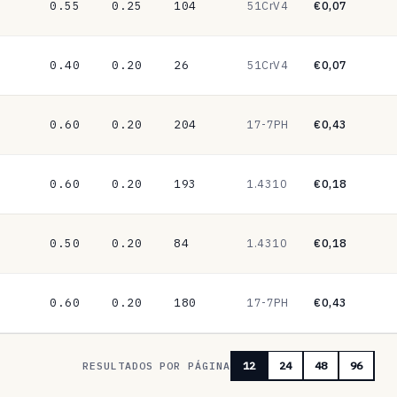
0.55
0.25
104
51CrV4
€0,07
0.40
0.20
26
51CrV4
€0,07
0.60
0.20
204
17-7PH
€0,43
0.60
0.20
193
1.4310
€0,18
0.50
0.20
84
1.4310
€0,18
0.60
0.20
180
17-7PH
€0,43
RESULTADOS POR PÁGINA
12
24
48
96