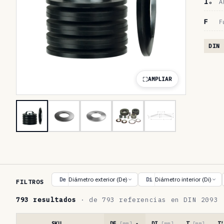
lₒ
A
F
F
DIN 
AMPLIAR
T
Diámetro exterior (De)
Diámetro interior (Di)
De
Di
FILTROS
a
793 resultados
· de 793 referencias en DIN 2093
b
l
SKU
DE
[mm]
DI
[mm]
T
[mm]
T