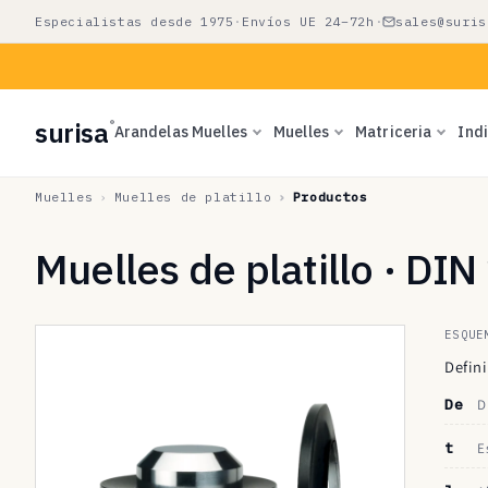
Ir
Especialistas desde 1975
·
Envíos UE 24–72h
·
sales@suris
directamente
al contenido
surisa
®
Arandelas Muelles
Muelles
Matriceria
Ind
Muelles
Muelles de platillo
Productos
Muelles de platillo · DI
ESQUE
Defini
De
D
t
E