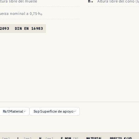
ltura libre del muelle
hₒ
Altura libre del cono (l
uerza nominal a 0,75·hₒ
2093
DIN EN 16983
Material
Superficie de apoyo
Mat
Sup
′
[mm]
Lₒ
[mm]
Hₒ
[mm]
F NOM
[N]
MATERIAL
PRECIO €/UD