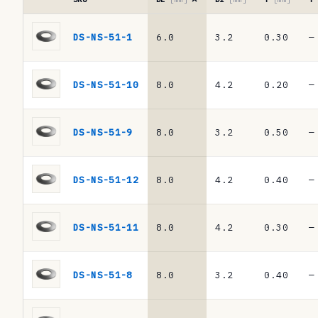
a
Tabla
d
de
DS-NS-51-1
6.0
3.2
0.30
—
referencias
e
·
r
muelles
DS-NS-51-10
8.0
4.2
0.20
—
de
e
platillo
f
DIN
DS-NS-51-9
8.0
3.2
0.50
—
2093
e
/
r
DIN
DS-NS-51-12
8.0
4.2
0.40
—
EN
e
16983
n
DS-NS-51-11
8.0
4.2
0.30
—
c
i
DS-NS-51-8
8.0
3.2
0.40
—
a