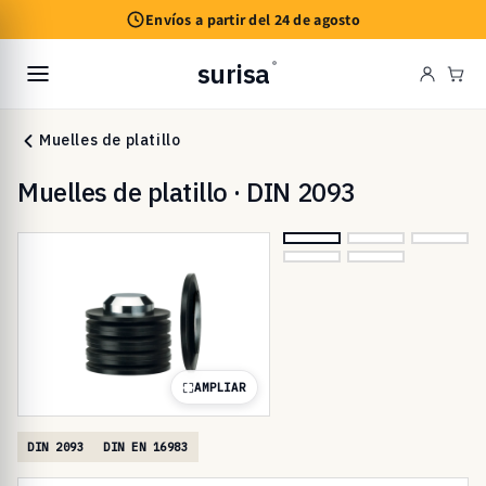
Ir
Envíos a partir del 24 de agosto
directamente
al contenido
surisa
®
Carr
Muelles de platillo
Muelles de platillo · DIN 2093
AMPLIAR
DIN 2093
DIN EN 16983