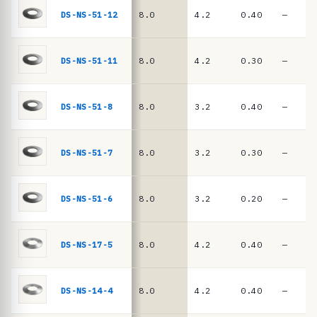
n
DIN
DS-NS-51-12
8.0
4.2
0.40
—
EN
c
16983
i
a
DS-NS-51-11
8.0
4.2
0.30
—
s
·
DS-NS-51-8
8.0
3.2
0.40
—
m
u
DS-NS-51-7
8.0
3.2
0.30
—
e
l
l
DS-NS-51-6
8.0
3.2
0.20
—
e
s
DS-NS-17-5
8.0
4.2
0.40
—
d
e
DS-NS-14-4
8.0
4.2
0.40
—
p