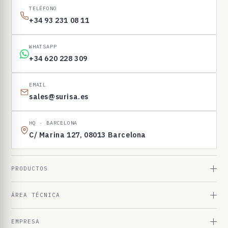
I
TELÉFONO
N
+34 93 231 08 11
E
N
WHATSAPP
1
+34 620 228 309
6
9
EMAIL
sales@surisa.es
8
3
HQ · BARCELONA
C/ Marina 127, 08013 Barcelona
PRODUCTOS
ÁREA TÉCNICA
EMPRESA