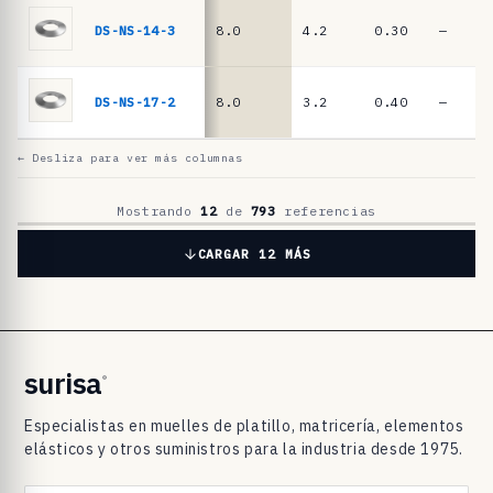
l
a
DS-NS-14-3
8.0
4.2
0.30
—
t
i
DS-NS-17-2
8.0
3.2
0.40
—
l
l
← Desliza para ver más columnas
o
D
Mostrando
12
de
793
referencias
I
CARGAR 12 MÁS
N
2
0
9
surisa
®
3
Especialistas en muelles de platillo, matricería, elementos
/
elásticos y otros suministros para la industria desde 1975.
D