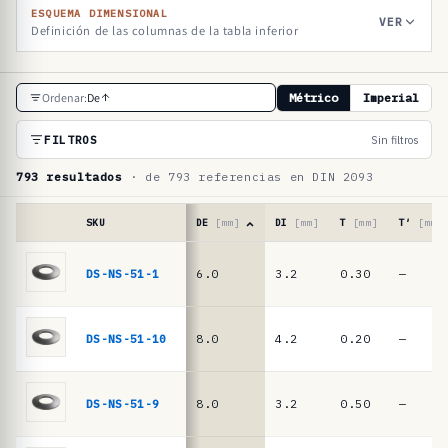
ESQUEMA DIMENSIONAL
VER
Definición de las columnas de la tabla inferior
T
Ordenar:
De
Métrico
Imperial
a
b
FILTROS
Sin filtros
l
793 resultados
· de 793 referencias en DIN 2093
a
d
SKU
DE
[mm]
DI
[mm]
T
[mm]
T′
[mm]
e
Tabla
de
DS-NS-51-1
6.0
3.2
0.30
—
r
referencias
e
·
muelles
f
DS-NS-51-10
8.0
4.2
0.20
—
de
e
platillo
r
DIN
DS-NS-51-9
8.0
3.2
0.50
—
2093
e
/