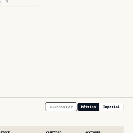
ₒ − t)
Ordenar:
De
Métrico
Imperial
STOCK
CANTIDAD
ACCIONES