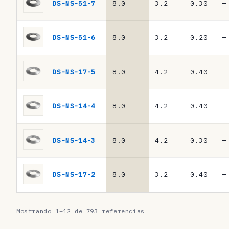
s
DS-NS-51-7
8.0
3.2
0.30
—
·
m
DS-NS-51-6
8.0
3.2
0.20
—
u
e
DS-NS-17-5
8.0
4.2
0.40
—
l
l
DS-NS-14-4
8.0
4.2
0.40
—
e
s
DS-NS-14-3
8.0
4.2
0.30
—
d
e
DS-NS-17-2
8.0
3.2
0.40
—
p
l
Mostrando 1–12 de 793 referencias
a