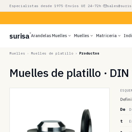
Ir
Especialistas desde 1975
·
Envíos UE 24–72h
·
sales@suris
directamente
al contenido
surisa
®
Arandelas Muelles
Muelles
Matriceria
Ind
Muelles
Muelles de platillo
Productos
Muelles de platillo · DI
ESQUE
Defini
De
D
t
E