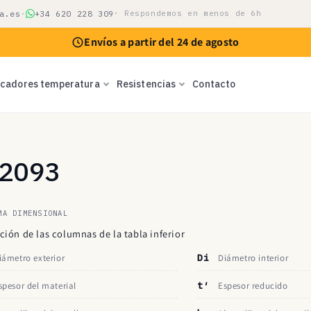
a.es
·
+34 620 228 309
· Respondemos en menos de 6h
Envíos a partir del 24 de agosto
icadores temperatura
Resistencias
Contacto
N 2093
MA DIMENSIONAL
ción de las columnas de la tabla inferior
iámetro exterior
Di
Diámetro interior
spesor del material
t′
Espesor reducido