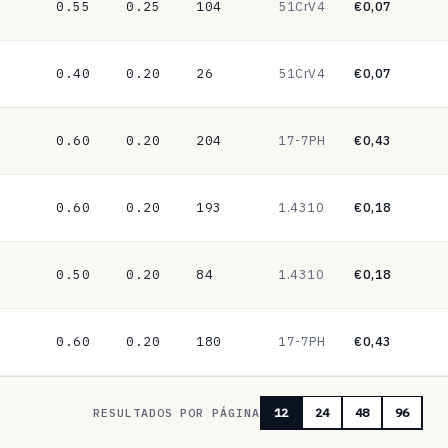
0.55
0.25
104
51CrV4
€0,07
0.40
0.20
26
51CrV4
€0,07
0.60
0.20
204
17-7PH
€0,43
0.60
0.20
193
1.4310
€0,18
0.50
0.20
84
1.4310
€0,18
0.60
0.20
180
17-7PH
€0,43
RESULTADOS POR PÁGINA
12
24
48
96