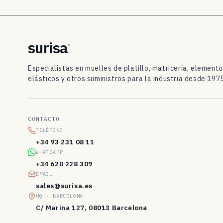
t
i
l
surisa
®
l
Especialistas en muelles de platillo, matricería, element
o
elásticos y otros suministros para la industria desde 1975
D
I
CONTACTO
N
TELÉFONO
2
+34 93 231 08 11
WHATSAPP
0
+34 620 228 309
9
EMAIL
sales@surisa.es
3
HQ · BARCELONA
/
C/ Marina 127, 08013 Barcelona