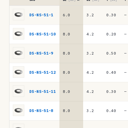
a
Tabla
d
de
DS-NS-51-1
6.0
3.2
0.30
—
referencias
e
·
r
muelles
DS-NS-51-10
8.0
4.2
0.20
—
de
e
platillo
f
DIN
DS-NS-51-9
8.0
3.2
0.50
—
2093
e
/
r
DIN
DS-NS-51-12
8.0
4.2
0.40
—
EN
e
16983
n
DS-NS-51-11
8.0
4.2
0.30
—
c
i
DS-NS-51-8
8.0
3.2
0.40
—
a