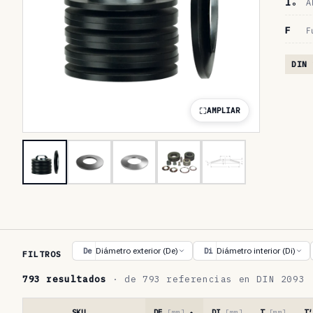
lₒ
A
F
F
DIN 
AMPLIAR
T
Diámetro exterior (De)
Diámetro interior (Di)
De
Di
FILTROS
a
793 resultados
· de 793 referencias en DIN 2093
b
l
SKU
DE
[mm]
DI
[mm]
T
[mm]
T