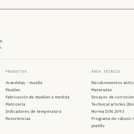
os
.
PRODUCTOS
ÁREA TÉCNICA
Arandelas - muelle
Recubrimientos antic
Muelles
Materiales
Fabricación de muelles a medida
Ensayos de corrosión
Matricería
Technical articles (bl
Indicadores de temperatura
Norma DIN 2093
Resistencias
Programa de cálculo 
platillo