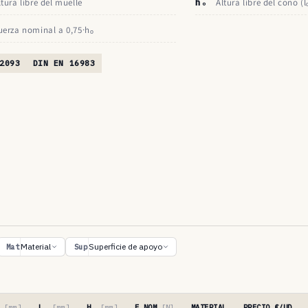
ltura libre del muelle
hₒ
Altura libre del cono (l
uerza nominal a 0,75·hₒ
2093
DIN EN 16983
Material
Superficie de apoyo
Mat
Sup
′
[mm]
Lₒ
[mm]
Hₒ
[mm]
F NOM
[N]
MATERIAL
PRECIO €/UD