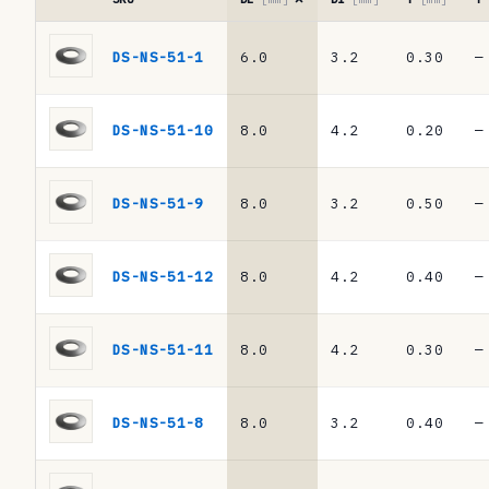
a
Tabla
d
de
DS-NS-51-1
6.0
3.2
0.30
—
referencias
e
·
r
muelles
DS-NS-51-10
8.0
4.2
0.20
—
de
e
platillo
f
DIN
DS-NS-51-9
8.0
3.2
0.50
—
2093
e
/
r
DIN
DS-NS-51-12
8.0
4.2
0.40
—
EN
e
16983
n
DS-NS-51-11
8.0
4.2
0.30
—
c
i
DS-NS-51-8
8.0
3.2
0.40
—
a