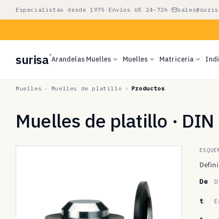
Ir
Especialistas desde 1975
·
Envíos UE 24–72h
·
sales@suris
directamente
al contenido
surisa
®
Arandelas Muelles
Muelles
Matriceria
Ind
Muelles
Muelles de platillo
Productos
Muelles de platillo · DI
ESQUE
Defini
De
D
t
E