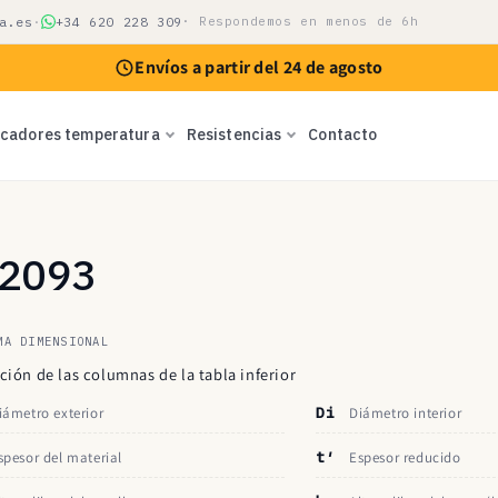
a.es
·
+34 620 228 309
· Respondemos en menos de 6h
Envíos a partir del 24 de agosto
icadores temperatura
Resistencias
Contacto
N 2093
MA DIMENSIONAL
ción de las columnas de la tabla inferior
iámetro exterior
Di
Diámetro interior
spesor del material
t′
Espesor reducido