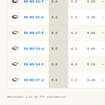
s
DS-NS-51-7
8.0
3.2
0.30
—
·
m
DS-NS-51-6
8.0
3.2
0.20
—
u
e
DS-NS-17-5
8.0
4.2
0.40
—
l
l
DS-NS-14-4
8.0
4.2
0.40
—
e
s
DS-NS-14-3
8.0
4.2
0.30
—
d
e
DS-NS-17-2
8.0
3.2
0.40
—
p
l
Mostrando 1–12 de 793 referencias
a