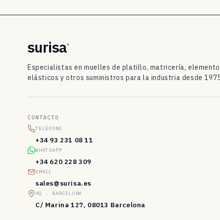
t
i
l
surisa
®
l
Especialistas en muelles de platillo, matricería, element
o
elásticos y otros suministros para la industria desde 1975
D
I
CONTACTO
N
TELÉFONO
2
+34 93 231 08 11
WHATSAPP
0
+34 620 228 309
9
EMAIL
sales@surisa.es
3
HQ · BARCELONA
/
C/ Marina 127, 08013 Barcelona