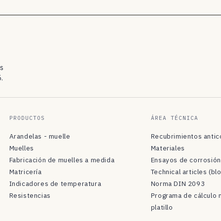
os
.
PRODUCTOS
ÁREA TÉCNICA
Arandelas - muelle
Recubrimientos antic
Muelles
Materiales
Fabricación de muelles a medida
Ensayos de corrosión
Matricería
Technical articles (bl
Indicadores de temperatura
Norma DIN 2093
Resistencias
Programa de cálculo 
platillo