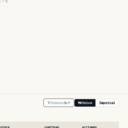
ₒ − t)
Ordenar:
De
Métrico
Imperial
STOCK
CANTIDAD
ACCIONES