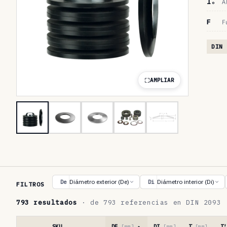
lₒ
A
F
F
DIN 
AMPLIAR
T
Diámetro exterior (De)
Diámetro interior (Di)
De
Di
FILTROS
a
793 resultados
· de 793 referencias en DIN 2093
b
l
SKU
DE
[mm]
DI
[mm]
T
[mm]
T