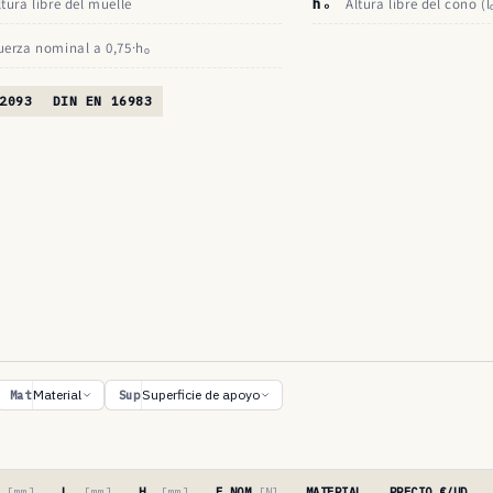
ltura libre del muelle
hₒ
Altura libre del cono (l
uerza nominal a 0,75·hₒ
2093
DIN EN 16983
Material
Superficie de apoyo
Mat
Sup
′
[mm]
Lₒ
[mm]
Hₒ
[mm]
F NOM
[N]
MATERIAL
PRECIO €/UD