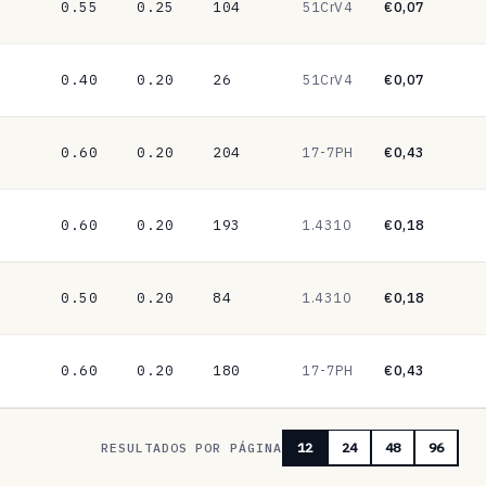
0.55
0.25
104
51CrV4
€0,07
0.40
0.20
26
51CrV4
€0,07
0.60
0.20
204
17-7PH
€0,43
0.60
0.20
193
1.4310
€0,18
0.50
0.20
84
1.4310
€0,18
0.60
0.20
180
17-7PH
€0,43
RESULTADOS POR PÁGINA
12
24
48
96