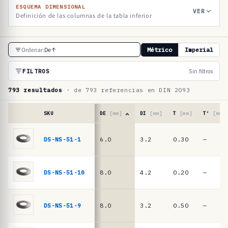
ESQUEMA DIMENSIONAL
VER
Definición de las columnas de la tabla inferior
T
Ordenar:
De
Métrico
Imperial
a
b
FILTROS
Sin filtros
l
793 resultados
· de 793 referencias en DIN 2093
a
d
SKU
DE
[mm]
DI
[mm]
T
[mm]
T′
[mm]
e
Tabla
de
DS-NS-51-1
6.0
3.2
0.30
—
r
referencias
e
·
muelles
f
DS-NS-51-10
8.0
4.2
0.20
—
de
e
platillo
r
DIN
DS-NS-51-9
8.0
3.2
0.50
—
2093
e
/