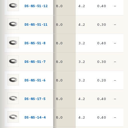
n
DIN
DS-NS-51-12
8.0
4.2
0.40
—
EN
c
16983
i
a
DS-NS-51-11
8.0
4.2
0.30
—
s
·
DS-NS-51-8
8.0
3.2
0.40
—
m
u
DS-NS-51-7
8.0
3.2
0.30
—
e
l
l
DS-NS-51-6
8.0
3.2
0.20
—
e
s
DS-NS-17-5
8.0
4.2
0.40
—
d
e
DS-NS-14-4
8.0
4.2
0.40
—
p