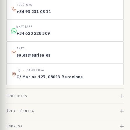
I
TELÉFONO
N
+34 93 231 08 11
E
N
WHATSAPP
1
+34 620 228 309
6
9
EMAIL
sales@surisa.es
8
3
HQ · BARCELONA
C/ Marina 127, 08013 Barcelona
PRODUCTOS
ÁREA TÉCNICA
EMPRESA