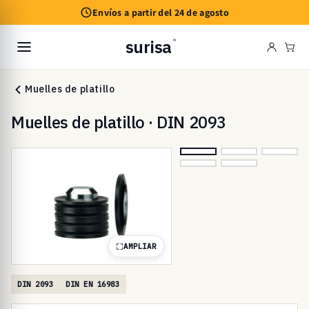
Ir
Envíos a partir del 24 de agosto
directamente
al contenido
surisa
®
Carr
Muelles de platillo
Muelles de platillo · DIN 2093
AMPLIAR
DIN 2093
DIN EN 16983