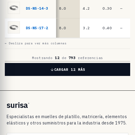
l
a
DS-NS-14-3
8.0
4.2
0.30
—
t
i
DS-NS-17-2
8.0
3.2
0.40
—
l
l
← Desliza para ver más columnas
o
D
Mostrando
12
de
793
referencias
I
CARGAR 12 MÁS
N
2
0
9
surisa
®
3
Especialistas en muelles de platillo, matricería, elementos
/
elásticos y otros suministros para la industria desde 1975.
D