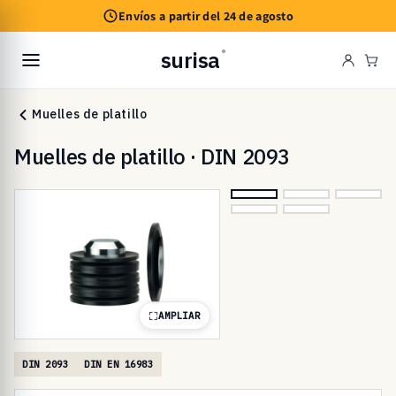
Ir
Envíos a partir del 24 de agosto
directamente
al contenido
surisa
®
Carr
Muelles de platillo
Muelles de platillo · DIN 2093
AMPLIAR
DIN 2093
DIN EN 16983