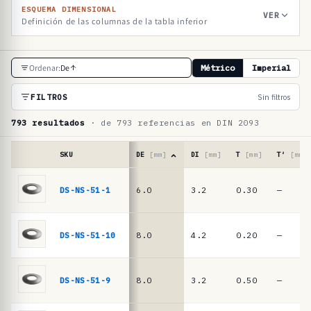
ESQUEMA DIMENSIONAL
VER
Definición de las columnas de la tabla inferior
T
Ordenar:
De
Métrico
Imperial
a
b
FILTROS
Sin filtros
l
793 resultados
· de 793 referencias en DIN 2093
a
d
SKU
DE
[mm]
DI
[mm]
T
[mm]
T′
[mm]
e
Tabla
de
DS-NS-51-1
6.0
3.2
0.30
—
r
referencias
e
·
muelles
f
DS-NS-51-10
8.0
4.2
0.20
—
de
e
platillo
r
DIN
DS-NS-51-9
8.0
3.2
0.50
—
2093
e
/