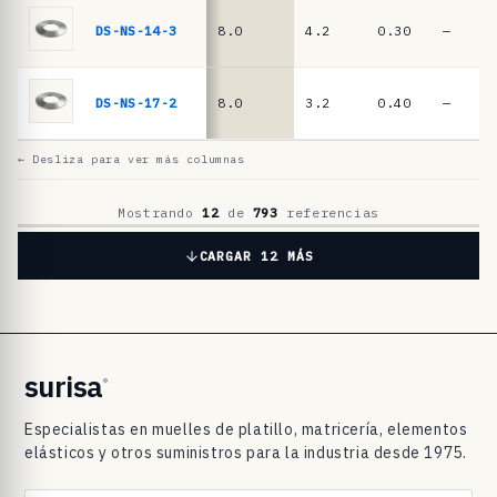
l
a
DS-NS-14-3
8.0
4.2
0.30
—
t
i
DS-NS-17-2
8.0
3.2
0.40
—
l
l
← Desliza para ver más columnas
o
D
Mostrando
12
de
793
referencias
I
CARGAR 12 MÁS
N
2
0
9
surisa
®
3
Especialistas en muelles de platillo, matricería, elementos
/
elásticos y otros suministros para la industria desde 1975.
D