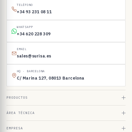
I
TELÉFONO
N
+34 93 231 08 11
E
N
WHATSAPP
1
+34 620 228 309
6
9
EMAIL
sales@surisa.es
8
3
HQ · BARCELONA
C/ Marina 127, 08013 Barcelona
PRODUCTOS
ÁREA TÉCNICA
EMPRESA