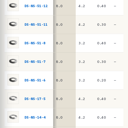
n
DIN
DS-NS-51-12
8.0
4.2
0.40
—
EN
c
16983
i
a
DS-NS-51-11
8.0
4.2
0.30
—
s
·
DS-NS-51-8
8.0
3.2
0.40
—
m
u
DS-NS-51-7
8.0
3.2
0.30
—
e
l
l
DS-NS-51-6
8.0
3.2
0.20
—
e
s
DS-NS-17-5
8.0
4.2
0.40
—
d
e
DS-NS-14-4
8.0
4.2
0.40
—
p