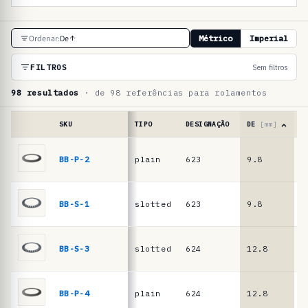
T
Ordenar:
De
Métrico
Imperial
a
b
FILTROS
Sem filtros
e
98 resultados
· de 98 referências para rolamentos
l
a
SKU
TIPO
DESIGNAÇÃO
DE
[mm]
D
d
Tabela
de
BB-P-2
plain
623
9.8
6
e
referências
r
·
molas
e
BB-S-1
slotted
623
9.8
6
de
f
prato
e
para
BB-S-3
slotted
624
12.8
7
rolamentos
r
ê
BB-P-4
plain
624
12.8
7
n