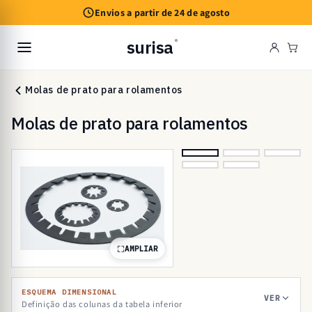
Saltar
Envios a partir de 24 de agosto
para o
conteúdo
surisa
®
Car
Molas de prato para rolamentos
Molas de prato para rolamentos
AMPLIAR
ESQUEMA DIMENSIONAL
VER
Definição das colunas da tabela inferior