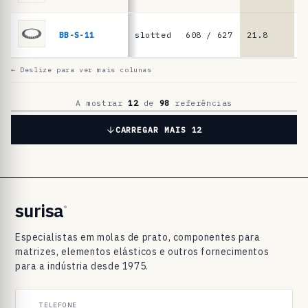
o
p
BB-S-11
slotted
608 / 627
21.8
1
a
r
← Deslize para ver mais colunas
a
r
A mostrar
12
de
98
referências
o
CARREGAR MAIS 12
l
a
m
e
surisa
®
n
Especialistas em molas de prato, componentes para
t
matrizes, elementos elásticos e outros fornecimentos
o
para a indústria desde 1975.
s
TELEFONE