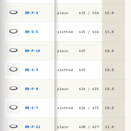
c
i
BB-P-6
plain
625 / 634
15.8
8
a
s
BB-S-5
slotted
625 / 634
15.8
8
·
m
BB-P-10
plain
607
18.8
1
o
l
a
BB-S-9
slotted
607
18.8
1
s
d
BB-P-8
plain
626 / 635
18.8
9
e
p
BB-S-7
slotted
626 / 635
18.8
9
r
a
t
BB-P-12
plain
608 / 627
21.8
1