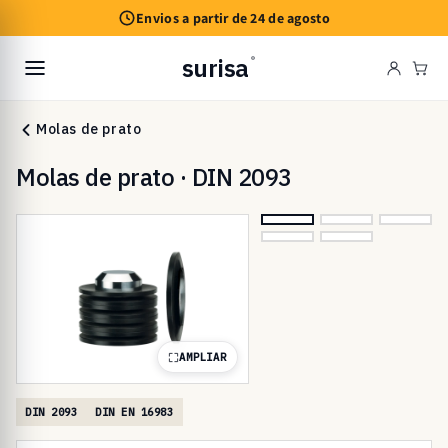
Saltar
Envios a partir de 24 de agosto
para o
conteúdo
surisa
®
Car
Molas de prato
Molas de prato · DIN 2093
AMPLIAR
DIN 2093
DIN EN 16983