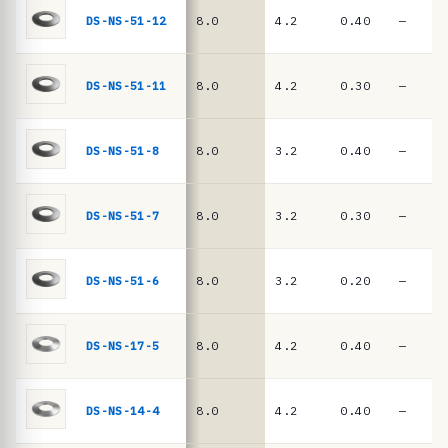
ê
DIN
DS-NS-51-12
8.0
4.2
0.40
—
EN
n
16983
c
i
DS-NS-51-11
8.0
4.2
0.30
—
a
s
DS-NS-51-8
8.0
3.2
0.40
—
·
m
DS-NS-51-7
8.0
3.2
0.30
—
o
l
a
DS-NS-51-6
8.0
3.2
0.20
—
s
d
DS-NS-17-5
8.0
4.2
0.40
—
e
p
DS-NS-14-4
8.0
4.2
0.40
—
r