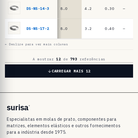
a
t
DS-NS-14-3
8.0
4.2
0.30
—
o
D
DS-NS-17-2
8.0
3.2
0.40
—
I
N
← Deslize para ver mais colunas
2
0
A mostrar
12
de
793
referências
9
CARREGAR MAIS 12
3
/
D
I
surisa
®
N
Especialistas em molas de prato, componentes para
E
matrizes, elementos elásticos e outros fornecimentos
N
para a indústria desde 1975.