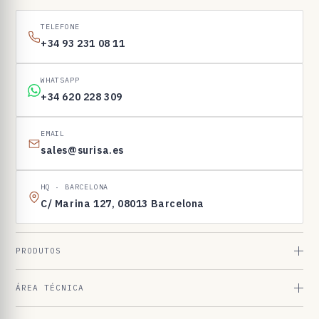
1
6
TELEFONE
9
+34 93 231 08 11
8
3
WHATSAPP
+34 620 228 309
EMAIL
sales@surisa.es
HQ · BARCELONA
C/ Marina 127, 08013 Barcelona
PRODUTOS
ÁREA TÉCNICA