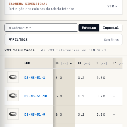
ESQUEMA DIMENSIONAL
VER
Definição das colunas da tabela inferior
T
Ordenar:
De
Métrico
Imperial
a
b
FILTROS
Sem filtros
e
793 resultados
· de 793 referências em DIN 2093
l
a
SKU
DE
[mm]
DI
[mm]
T
[mm]
T′
[mm]
d
Tabela
de
DS-NS-51-1
6.0
3.2
0.30
—
e
referências
r
·
molas
e
DS-NS-51-10
8.0
4.2
0.20
—
de
f
prato
e
DIN
DS-NS-51-9
8.0
3.2
0.50
—
2093
r
/