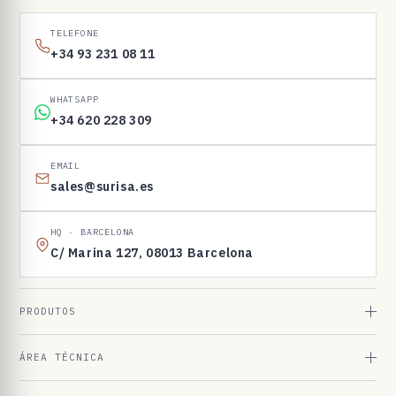
1
6
TELEFONE
9
+34 93 231 08 11
8
3
WHATSAPP
+34 620 228 309
EMAIL
sales@surisa.es
HQ · BARCELONA
C/ Marina 127, 08013 Barcelona
PRODUTOS
ÁREA TÉCNICA