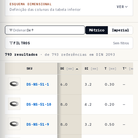
ESQUEMA DIMENSIONAL
VER
Definição das colunas da tabela inferior
T
Ordenar:
De
Métrico
Imperial
a
b
FILTROS
Sem filtros
e
793 resultados
· de 793 referências em DIN 2093
l
a
SKU
DE
[mm]
DI
[mm]
T
[mm]
T′
[mm]
d
Tabela
de
DS-NS-51-1
6.0
3.2
0.30
—
e
referências
r
·
molas
e
DS-NS-51-10
8.0
4.2
0.20
—
de
f
prato
e
DIN
DS-NS-51-9
8.0
3.2
0.50
—
2093
r
/