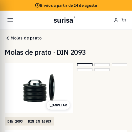
Saltar
Envios a partir de 24 de agosto
para o
conteúdo
surisa
®
Car
Molas de prato
Molas de prato · DIN 2093
AMPLIAR
DIN 2093
DIN EN 16983