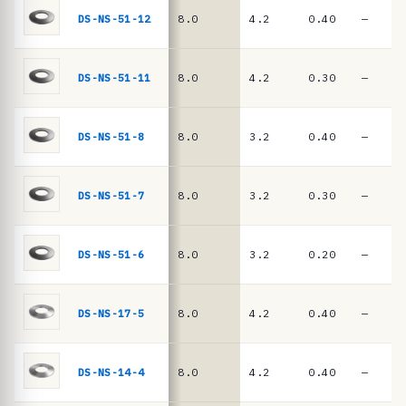
ê
DIN
DS-NS-51-12
8.0
4.2
0.40
—
EN
n
16983
c
i
DS-NS-51-11
8.0
4.2
0.30
—
a
s
DS-NS-51-8
8.0
3.2
0.40
—
·
m
DS-NS-51-7
8.0
3.2
0.30
—
o
l
a
DS-NS-51-6
8.0
3.2
0.20
—
s
d
DS-NS-17-5
8.0
4.2
0.40
—
e
p
DS-NS-14-4
8.0
4.2
0.40
—
r