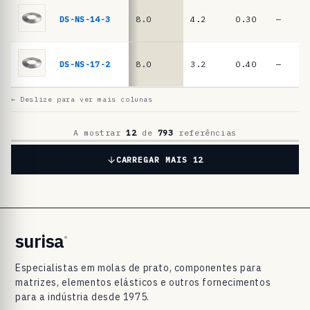
a
t
DS-NS-14-3
8.0
4.2
0.30
—
o
D
DS-NS-17-2
8.0
3.2
0.40
—
I
N
← Deslize para ver mais colunas
2
0
A mostrar
12
de
793
referências
9
CARREGAR MAIS 12
3
/
D
I
surisa
®
N
Especialistas em molas de prato, componentes para
E
matrizes, elementos elásticos e outros fornecimentos
N
para a indústria desde 1975.