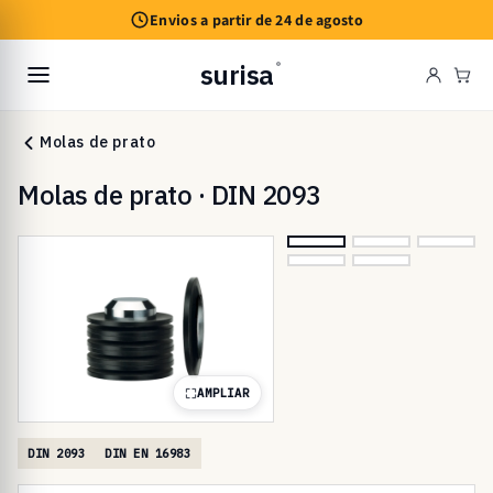
Saltar
Envios a partir de 24 de agosto
para o
conteúdo
surisa
®
Car
Molas de prato
Molas de prato · DIN 2093
AMPLIAR
DIN 2093
DIN EN 16983