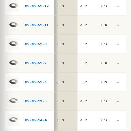
ê
DIN
DS-NS-51-12
8.0
4.2
0.40
—
EN
n
16983
c
i
DS-NS-51-11
8.0
4.2
0.30
—
a
s
DS-NS-51-8
8.0
3.2
0.40
—
·
m
DS-NS-51-7
8.0
3.2
0.30
—
o
l
a
DS-NS-51-6
8.0
3.2
0.20
—
s
d
DS-NS-17-5
8.0
4.2
0.40
—
e
p
DS-NS-14-4
8.0
4.2
0.40
—
r