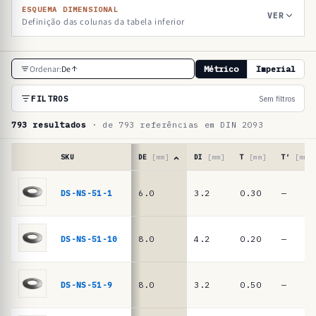
ESQUEMA DIMENSIONAL
VER
Definição das colunas da tabela inferior
T
Ordenar:
De
Métrico
Imperial
a
b
FILTROS
Sem filtros
e
793 resultados
· de 793 referências em DIN 2093
l
a
SKU
DE
[mm]
DI
[mm]
T
[mm]
T′
[mm]
d
Tabela
de
DS-NS-51-1
6.0
3.2
0.30
—
e
referências
r
·
molas
e
DS-NS-51-10
8.0
4.2
0.20
—
de
f
prato
e
DIN
DS-NS-51-9
8.0
3.2
0.50
—
2093
r
/