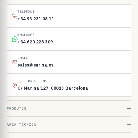
1
6
TELEFONE
9
+34 93 231 08 11
8
3
WHATSAPP
+34 620 228 309
EMAIL
sales@surisa.es
HQ · BARCELONA
C/ Marina 127, 08013 Barcelona
PRODUTOS
ÁREA TÉCNICA