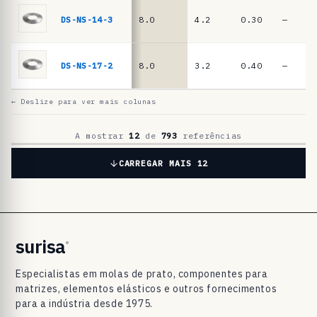
a
t
DS-NS-14-3
8.0
4.2
0.30
—
o
D
DS-NS-17-2
8.0
3.2
0.40
—
I
N
← Deslize para ver mais colunas
2
0
A mostrar
12
de
793
referências
9
CARREGAR MAIS 12
3
/
D
I
surisa
®
N
Especialistas em molas de prato, componentes para
E
matrizes, elementos elásticos e outros fornecimentos
N
para a indústria desde 1975.