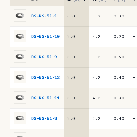
l
Tabela
a
de
DS-NS-51-1
6.0
3.2
0.30
—
referências
d
·
e
molas
DS-NS-51-10
8.0
4.2
0.20
—
de
r
prato
e
DIN
DS-NS-51-9
8.0
3.2
0.50
—
2093
f
/
e
DIN
DS-NS-51-12
8.0
4.2
0.40
—
EN
r
16983
ê
DS-NS-51-11
8.0
4.2
0.30
—
n
c
DS-NS-51-8
8.0
3.2
0.40
—
i