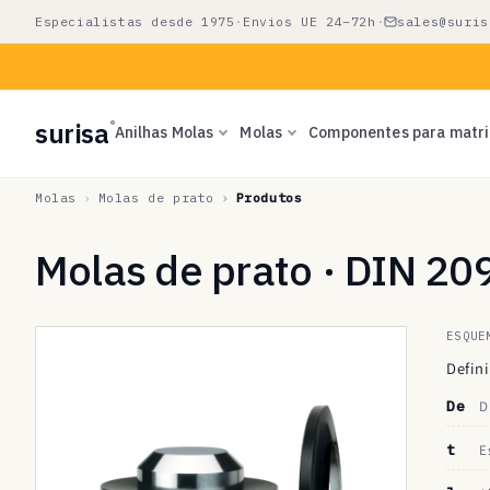
Saltar
Especialistas desde 1975
·
Envios UE 24–72h
·
sales@suris
para o
conteúdo
surisa
®
Anilhas Molas
Molas
Componentes para matr
Molas
Molas de prato
Produtos
Molas de prato · DIN 20
ESQUE
Defini
De
D
t
E