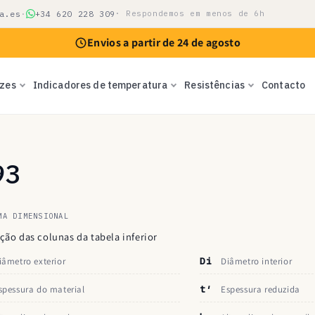
a.es
·
+34 620 228 309
· Respondemos em menos de 6h
Envios a partir de 24 de agosto
izes
Indicadores de temperatura
Resistências
Contacto
93
MA DIMENSIONAL
ção das colunas da tabela inferior
iâmetro exterior
Di
Diâmetro interior
spessura do material
t′
Espessura reduzida