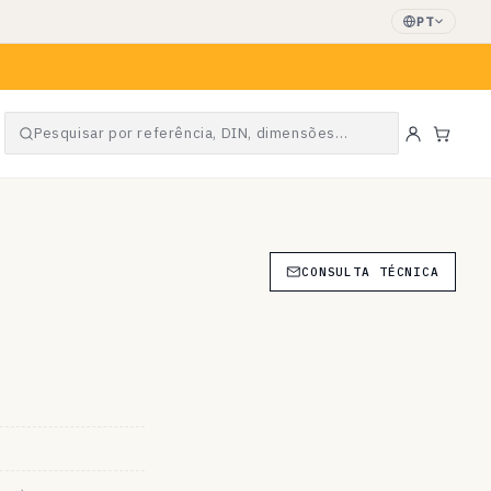
PT
Pesquisar por referência, DIN, dimensões…
Carri
CONSULTA TÉCNICA