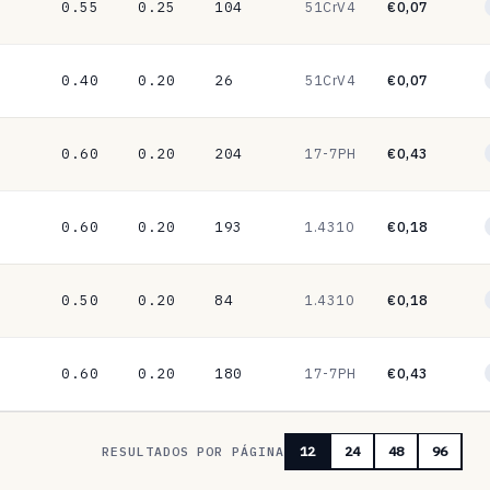
0.55
0.25
104
51CrV4
€0,07
0.40
0.20
26
51CrV4
€0,07
0.60
0.20
204
17-7PH
€0,43
0.60
0.20
193
1.4310
€0,18
0.50
0.20
84
1.4310
€0,18
0.60
0.20
180
17-7PH
€0,43
RESULTADOS POR PÁGINA
12
24
48
96