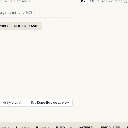
ltura livre da mola
hₒ
Altura livre do cone (lₒ
orça nominal a 0,75·hₒ
2093
DIN EN 16983
Material
Superfície de apoio
Mat
Sup
′
[mm]
Lₒ
[mm]
Hₒ
[mm]
F NOM
[N]
MATERIAL
PREÇO €/UN