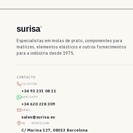
o
D
I
surisa
®
N
Especialistas em molas de prato, componentes para
2
matrizes, elementos elásticos e outros fornecimentos
para a indústria desde 1975.
0
9
3
CONTACTO
/
TELEFONE
+34 93 231 08 11
D
WHATSAPP
I
+34 620 228 309
EMAIL
N
sales@surisa.es
E
HQ · BARCELONA
C/ Marina 127, 08013 Barcelona