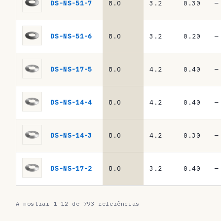
a
DS-NS-51-7
8.0
3.2
0.30
—
s
·
DS-NS-51-6
8.0
3.2
0.20
—
m
o
DS-NS-17-5
8.0
4.2
0.40
—
l
a
DS-NS-14-4
8.0
4.2
0.40
—
s
d
DS-NS-14-3
8.0
4.2
0.30
—
e
p
DS-NS-17-2
8.0
3.2
0.40
—
r
a
A mostrar 1–12 de 793 referências
t