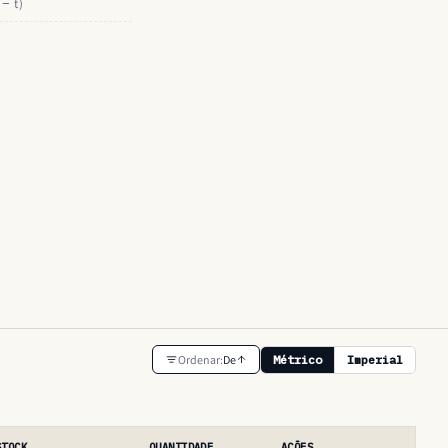
 − t)
Ordenar:
De
Métrico
Imperial
STOCK
QUANTIDADE
AÇÕES