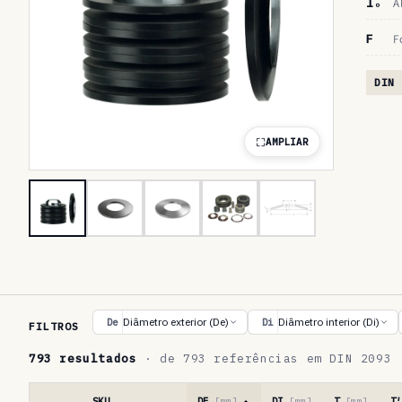
lₒ
A
F
F
DIN 
AMPLIAR
T
Diâmetro exterior (De)
Diâmetro interior (Di)
De
Di
FILTROS
a
793 resultados
· de 793 referências em DIN 2093
b
e
SKU
DE
[mm]
DI
[mm]
T
[mm]
T