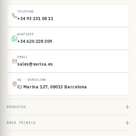
1
6
TELEFONE
9
+34 93 231 08 11
8
3
WHATSAPP
+34 620 228 309
EMAIL
sales@surisa.es
HQ · BARCELONA
C/ Marina 127, 08013 Barcelona
PRODUTOS
ÁREA TÉCNICA