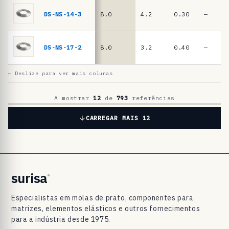
a
t
DS-NS-14-3
8.0
4.2
0.30
—
o
D
DS-NS-17-2
8.0
3.2
0.40
—
I
N
← Deslize para ver mais colunas
2
0
A mostrar
12
de
793
referências
9
CARREGAR MAIS 12
3
/
D
I
surisa
®
N
Especialistas em molas de prato, componentes para
E
matrizes, elementos elásticos e outros fornecimentos
N
para a indústria desde 1975.