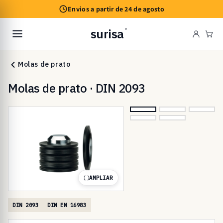
Saltar
Envios a partir de 24 de agosto
para o
conteúdo
surisa
®
Car
Molas de prato
Molas de prato · DIN 2093
AMPLIAR
DIN 2093
DIN EN 16983