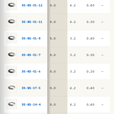
ê
DIN
DS-NS-51-12
8.0
4.2
0.40
—
EN
n
16983
c
i
DS-NS-51-11
8.0
4.2
0.30
—
a
s
DS-NS-51-8
8.0
3.2
0.40
—
·
m
DS-NS-51-7
8.0
3.2
0.30
—
o
l
a
DS-NS-51-6
8.0
3.2
0.20
—
s
d
DS-NS-17-5
8.0
4.2
0.40
—
e
p
DS-NS-14-4
8.0
4.2
0.40
—
r