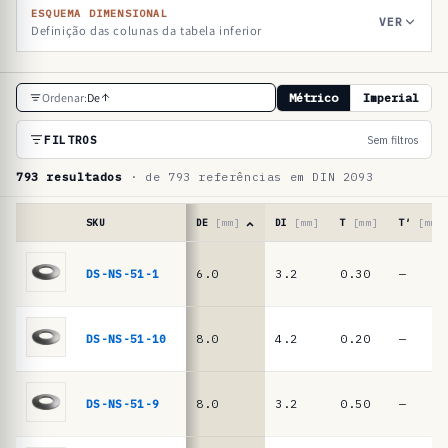
ESQUEMA DIMENSIONAL
VER
Definição das colunas da tabela inferior
T
Ordenar:
De
Métrico
Imperial
a
b
FILTROS
Sem filtros
e
793 resultados
· de 793 referências em DIN 2093
l
a
SKU
DE
[mm]
DI
[mm]
T
[mm]
T′
[mm]
d
Tabela
de
DS-NS-51-1
6.0
3.2
0.30
—
e
referências
r
·
molas
e
DS-NS-51-10
8.0
4.2
0.20
—
de
f
prato
e
DIN
DS-NS-51-9
8.0
3.2
0.50
—
2093
r
/