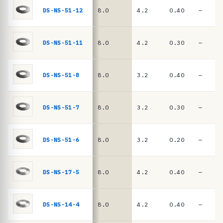
ê
DIN
DS-NS-51-12
8.0
4.2
0.40
—
EN
n
16983
c
i
DS-NS-51-11
8.0
4.2
0.30
—
a
s
DS-NS-51-8
8.0
3.2
0.40
—
·
m
DS-NS-51-7
8.0
3.2
0.30
—
o
l
a
DS-NS-51-6
8.0
3.2
0.20
—
s
d
DS-NS-17-5
8.0
4.2
0.40
—
e
p
DS-NS-14-4
8.0
4.2
0.40
—
r