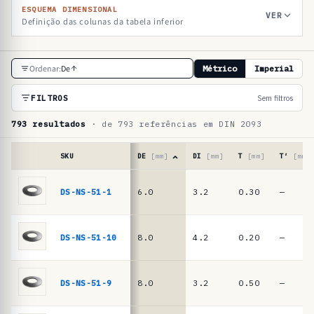
ESQUEMA DIMENSIONAL
VER
Definição das colunas da tabela inferior
T
Ordenar:
De
Métrico
Imperial
a
b
FILTROS
Sem filtros
e
793 resultados
· de 793 referências em DIN 2093
l
a
SKU
DE
[mm]
DI
[mm]
T
[mm]
T′
[mm]
d
Tabela
de
DS-NS-51-1
6.0
3.2
0.30
—
e
referências
r
·
molas
e
DS-NS-51-10
8.0
4.2
0.20
—
de
f
prato
e
DIN
DS-NS-51-9
8.0
3.2
0.50
—
2093
r
/