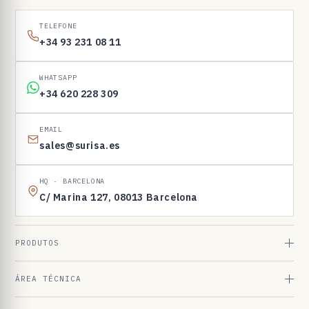
1
6
TELEFONE
9
+34 93 231 08 11
8
3
WHATSAPP
+34 620 228 309
EMAIL
sales@surisa.es
HQ · BARCELONA
C/ Marina 127, 08013 Barcelona
PRODUTOS
ÁREA TÉCNICA