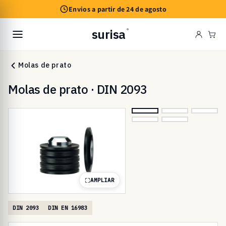
Saltar
Envios a partir de 24 de agosto
para o
conteúdo
surisa
®
Car
Molas de prato
Molas de prato · DIN 2093
AMPLIAR
DIN 2093
DIN EN 16983