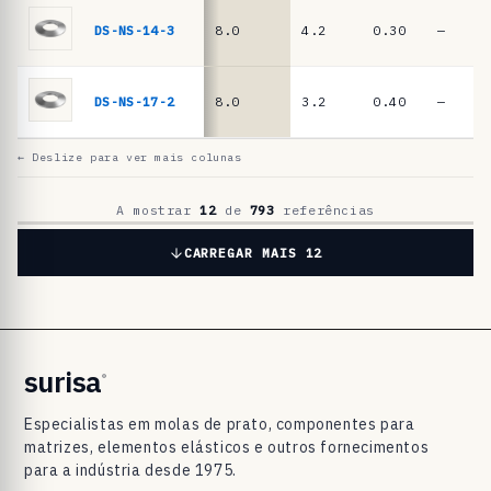
a
t
DS-NS-14-3
8.0
4.2
0.30
—
o
D
DS-NS-17-2
8.0
3.2
0.40
—
I
N
← Deslize para ver mais colunas
2
0
A mostrar
12
de
793
referências
9
CARREGAR MAIS 12
3
/
D
I
surisa
®
N
Especialistas em molas de prato, componentes para
E
matrizes, elementos elásticos e outros fornecimentos
N
para a indústria desde 1975.