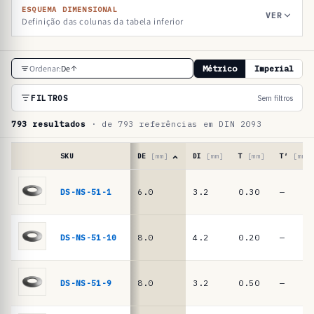
ESQUEMA DIMENSIONAL
VER
Definição das colunas da tabela inferior
T
Ordenar:
De
Métrico
Imperial
a
b
FILTROS
Sem filtros
e
793 resultados
· de 793 referências em DIN 2093
l
a
SKU
DE
[mm]
DI
[mm]
T
[mm]
T′
[mm]
d
Tabela
de
DS-NS-51-1
6.0
3.2
0.30
—
e
referências
r
·
molas
e
DS-NS-51-10
8.0
4.2
0.20
—
de
f
prato
e
DIN
DS-NS-51-9
8.0
3.2
0.50
—
2093
r
/