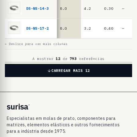
a
t
DS-NS-14-3
8.0
4.2
0.30
—
o
D
DS-NS-17-2
8.0
3.2
0.40
—
I
N
← Deslize para ver mais colunas
2
0
A mostrar
12
de
793
referências
9
CARREGAR MAIS 12
3
/
D
I
surisa
®
N
Especialistas em molas de prato, componentes para
E
matrizes, elementos elásticos e outros fornecimentos
N
para a indústria desde 1975.