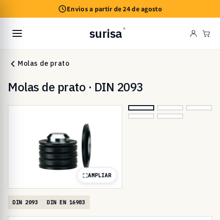
Saltar
Envios a partir de 24 de agosto
para o
conteúdo
surisa
®
Car
Molas de prato
Molas de prato · DIN 2093
AMPLIAR
DIN 2093
DIN EN 16983