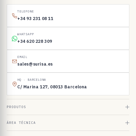
1
6
TELEFONE
9
+34 93 231 08 11
8
3
WHATSAPP
+34 620 228 309
EMAIL
sales@surisa.es
HQ · BARCELONA
C/ Marina 127, 08013 Barcelona
PRODUTOS
ÁREA TÉCNICA