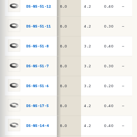
ê
DIN
DS-NS-51-12
8.0
4.2
0.40
—
EN
n
16983
c
i
DS-NS-51-11
8.0
4.2
0.30
—
a
s
DS-NS-51-8
8.0
3.2
0.40
—
·
m
DS-NS-51-7
8.0
3.2
0.30
—
o
l
a
DS-NS-51-6
8.0
3.2
0.20
—
s
d
DS-NS-17-5
8.0
4.2
0.40
—
e
p
DS-NS-14-4
8.0
4.2
0.40
—
r