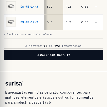
a
t
DS-NS-14-3
8.0
4.2
0.30
—
o
D
DS-NS-17-2
8.0
3.2
0.40
—
I
N
← Deslize para ver mais colunas
2
0
A mostrar
12
de
793
referências
9
CARREGAR MAIS 12
3
/
D
I
surisa
®
N
Especialistas em molas de prato, componentes para
E
matrizes, elementos elásticos e outros fornecimentos
N
para a indústria desde 1975.