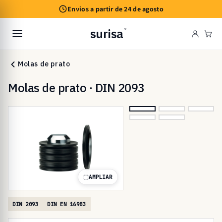
Saltar
Envios a partir de 24 de agosto
para o
conteúdo
surisa
®
Car
Molas de prato
Molas de prato · DIN 2093
AMPLIAR
DIN 2093
DIN EN 16983