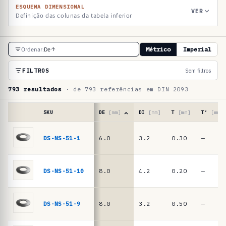
ESQUEMA DIMENSIONAL
VER
Definição das colunas da tabela inferior
T
Ordenar:
De
Métrico
Imperial
a
b
FILTROS
Sem filtros
e
793 resultados
· de 793 referências em DIN 2093
l
a
SKU
DE
[mm]
DI
[mm]
T
[mm]
T′
[mm]
d
Tabela
de
DS-NS-51-1
6.0
3.2
0.30
—
e
referências
r
·
molas
e
DS-NS-51-10
8.0
4.2
0.20
—
de
f
prato
e
DIN
DS-NS-51-9
8.0
3.2
0.50
—
2093
r
/