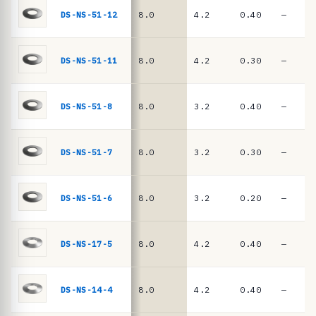
ê
DIN
DS-NS-51-12
8.0
4.2
0.40
—
EN
n
16983
c
i
DS-NS-51-11
8.0
4.2
0.30
—
a
s
DS-NS-51-8
8.0
3.2
0.40
—
·
m
DS-NS-51-7
8.0
3.2
0.30
—
o
l
a
DS-NS-51-6
8.0
3.2
0.20
—
s
d
DS-NS-17-5
8.0
4.2
0.40
—
e
p
DS-NS-14-4
8.0
4.2
0.40
—
r