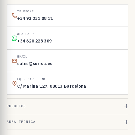
1
6
TELEFONE
9
+34 93 231 08 11
8
3
WHATSAPP
+34 620 228 309
EMAIL
sales@surisa.es
HQ · BARCELONA
C/ Marina 127, 08013 Barcelona
PRODUTOS
ÁREA TÉCNICA