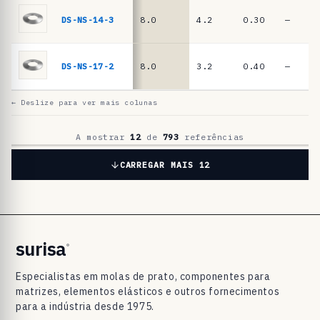
a
t
DS-NS-14-3
8.0
4.2
0.30
—
o
D
DS-NS-17-2
8.0
3.2
0.40
—
I
N
← Deslize para ver mais colunas
2
0
A mostrar
12
de
793
referências
9
CARREGAR MAIS 12
3
/
D
I
surisa
®
N
Especialistas em molas de prato, componentes para
E
matrizes, elementos elásticos e outros fornecimentos
N
para a indústria desde 1975.