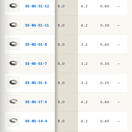
ê
DIN
DS-NS-51-12
8.0
4.2
0.40
—
EN
n
16983
c
i
DS-NS-51-11
8.0
4.2
0.30
—
a
s
DS-NS-51-8
8.0
3.2
0.40
—
·
m
DS-NS-51-7
8.0
3.2
0.30
—
o
l
a
DS-NS-51-6
8.0
3.2
0.20
—
s
d
DS-NS-17-5
8.0
4.2
0.40
—
e
p
DS-NS-14-4
8.0
4.2
0.40
—
r