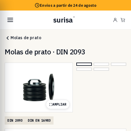
Saltar
Envios a partir de 24 de agosto
para o
conteúdo
surisa
®
Car
Molas de prato
Molas de prato · DIN 2093
AMPLIAR
DIN 2093
DIN EN 16983