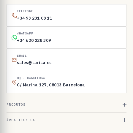
1
6
TELEFONE
9
+34 93 231 08 11
8
3
WHATSAPP
+34 620 228 309
EMAIL
sales@surisa.es
HQ · BARCELONA
C/ Marina 127, 08013 Barcelona
PRODUTOS
ÁREA TÉCNICA