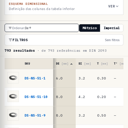
ESQUEMA DIMENSIONAL
VER
Definição das colunas da tabela inferior
T
Ordenar:
De
Métrico
Imperial
a
b
FILTROS
Sem filtros
e
793 resultados
· de 793 referências em DIN 2093
l
a
SKU
DE
[mm]
DI
[mm]
T
[mm]
T′
[mm]
d
Tabela
de
DS-NS-51-1
6.0
3.2
0.30
—
e
referências
r
·
molas
e
DS-NS-51-10
8.0
4.2
0.20
—
de
f
prato
e
DIN
DS-NS-51-9
8.0
3.2
0.50
—
2093
r
/