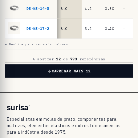
a
t
DS-NS-14-3
8.0
4.2
0.30
—
o
D
DS-NS-17-2
8.0
3.2
0.40
—
I
N
← Deslize para ver mais colunas
2
0
A mostrar
12
de
793
referências
9
CARREGAR MAIS 12
3
/
D
I
surisa
®
N
Especialistas em molas de prato, componentes para
E
matrizes, elementos elásticos e outros fornecimentos
N
para a indústria desde 1975.