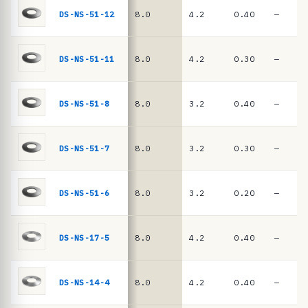
ê
DIN
DS-NS-51-12
8.0
4.2
0.40
—
EN
n
16983
c
i
DS-NS-51-11
8.0
4.2
0.30
—
a
s
DS-NS-51-8
8.0
3.2
0.40
—
·
m
DS-NS-51-7
8.0
3.2
0.30
—
o
l
a
DS-NS-51-6
8.0
3.2
0.20
—
s
d
DS-NS-17-5
8.0
4.2
0.40
—
e
p
DS-NS-14-4
8.0
4.2
0.40
—
r