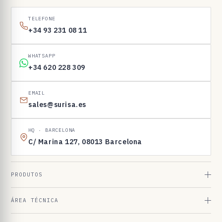
1
6
TELEFONE
9
+34 93 231 08 11
8
3
WHATSAPP
+34 620 228 309
EMAIL
sales@surisa.es
HQ · BARCELONA
C/ Marina 127, 08013 Barcelona
PRODUTOS
ÁREA TÉCNICA