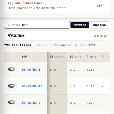
ESQUEMA DIMENSIONAL
VER
Definição das colunas da tabela inferior
T
Ordenar:
De
Métrico
Imperial
a
b
FILTROS
Sem filtros
e
793 resultados
· de 793 referências em DIN 2093
l
a
SKU
DE
[mm]
DI
[mm]
T
[mm]
T′
[mm]
d
Tabela
de
DS-NS-51-1
6.0
3.2
0.30
—
e
referências
r
·
molas
e
DS-NS-51-10
8.0
4.2
0.20
—
de
f
prato
e
DIN
DS-NS-51-9
8.0
3.2
0.50
—
2093
r
/