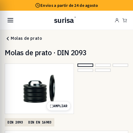
Saltar
Envios a partir de 24 de agosto
para o
conteúdo
surisa
®
Car
Molas de prato
Molas de prato · DIN 2093
AMPLIAR
DIN 2093
DIN EN 16983