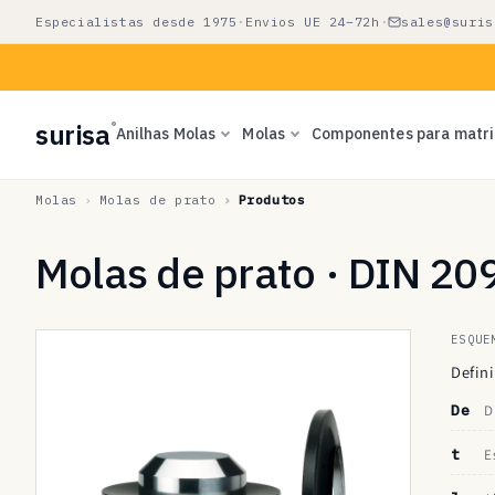
Saltar
Especialistas desde 1975
·
Envios UE 24–72h
·
sales@suris
para o
conteúdo
surisa
®
Anilhas Molas
Molas
Componentes para matr
Molas
Molas de prato
Produtos
Molas de prato · DIN 20
ESQUE
Defini
De
D
t
E