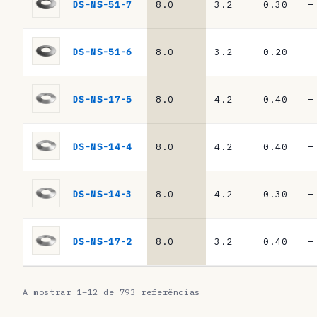
a
DS-NS-51-7
8.0
3.2
0.30
—
s
·
DS-NS-51-6
8.0
3.2
0.20
—
m
o
DS-NS-17-5
8.0
4.2
0.40
—
l
a
DS-NS-14-4
8.0
4.2
0.40
—
s
d
DS-NS-14-3
8.0
4.2
0.30
—
e
p
DS-NS-17-2
8.0
3.2
0.40
—
r
a
A mostrar 1–12 de 793 referências
t