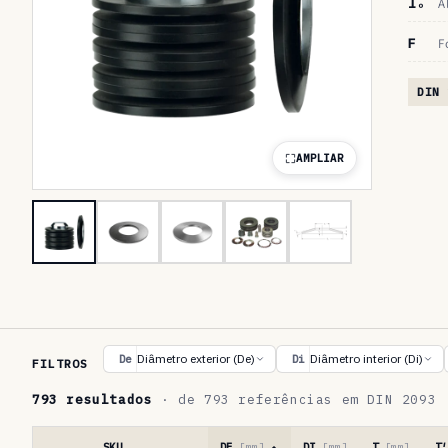
lₒ
A
F
F
DIN 
AMPLIAR
T
Diâmetro exterior (De)
Diâmetro interior (Di)
De
Di
FILTROS
a
793 resultados
· de 793 referências em DIN 2093
b
e
SKU
DE
[mm]
DI
[mm]
T
[mm]
T