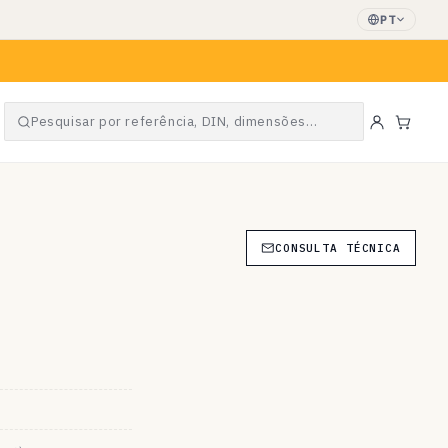
PT
Pesquisar por referência, DIN, dimensões…
Carri
CONSULTA TÉCNICA