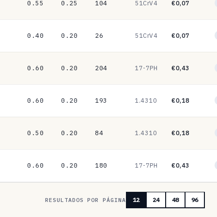
0.55
0.25
104
51CrV4
€0,07
0.40
0.20
26
51CrV4
€0,07
0.60
0.20
204
17-7PH
€0,43
0.60
0.20
193
1.4310
€0,18
0.50
0.20
84
1.4310
€0,18
0.60
0.20
180
17-7PH
€0,43
RESULTADOS POR PÁGINA
12
24
48
96