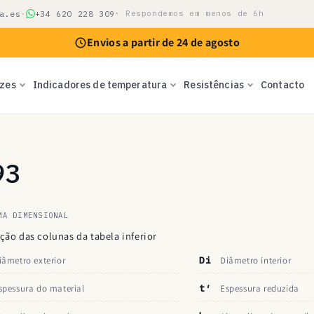
a.es
·
+34 620 228 309
· Respondemos em menos de 6h
Envios a partir de 24 de agosto
izes
Indicadores de temperatura
Resistências
Contacto
93
MA DIMENSIONAL
ção das colunas da tabela inferior
iâmetro exterior
Di
Diâmetro interior
spessura do material
t′
Espessura reduzida