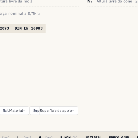
ltura livre da mola
hₒ
Altura livre do cone (lₒ
orça nominal a 0,75·hₒ
2093
DIN EN 16983
Material
Superfície de apoio
Mat
Sup
′
[mm]
Lₒ
[mm]
Hₒ
[mm]
F NOM
[N]
MATERIAL
PREÇO €/UN