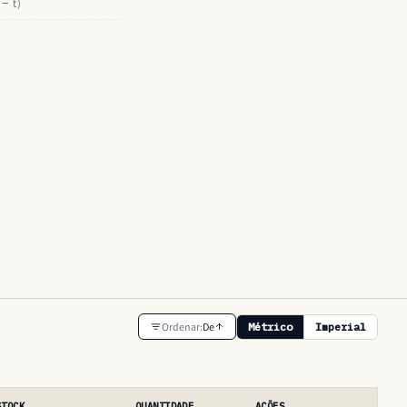
 − t)
Ordenar:
De
Métrico
Imperial
STOCK
QUANTIDADE
AÇÕES