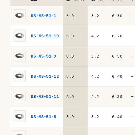
l
Tabela
a
de
DS-NS-51-1
6.0
3.2
0.30
—
referências
d
·
e
molas
DS-NS-51-10
8.0
4.2
0.20
—
de
r
prato
e
DIN
DS-NS-51-9
8.0
3.2
0.50
—
2093
f
/
e
DIN
DS-NS-51-12
8.0
4.2
0.40
—
EN
r
16983
ê
DS-NS-51-11
8.0
4.2
0.30
—
n
c
DS-NS-51-8
8.0
3.2
0.40
—
i