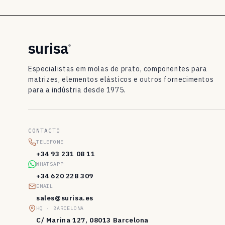
o
D
I
surisa
®
N
Especialistas em molas de prato, componentes para
2
matrizes, elementos elásticos e outros fornecimentos
para a indústria desde 1975.
0
9
3
CONTACTO
/
TELEFONE
+34 93 231 08 11
D
WHATSAPP
I
+34 620 228 309
EMAIL
N
sales@surisa.es
E
HQ · BARCELONA
C/ Marina 127, 08013 Barcelona