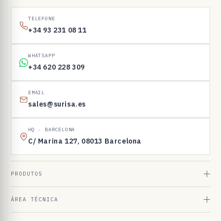
1
6
TELEFONE
9
+34 93 231 08 11
8
3
WHATSAPP
+34 620 228 309
EMAIL
sales@surisa.es
HQ · BARCELONA
C/ Marina 127, 08013 Barcelona
PRODUTOS
ÁREA TÉCNICA