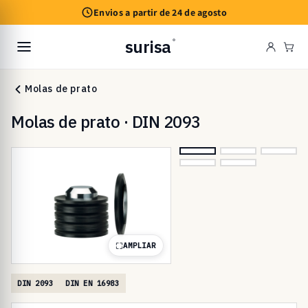
Saltar
Envios a partir de 24 de agosto
para o
conteúdo
surisa
®
Car
Molas de prato
Molas de prato · DIN 2093
AMPLIAR
DIN 2093
DIN EN 16983