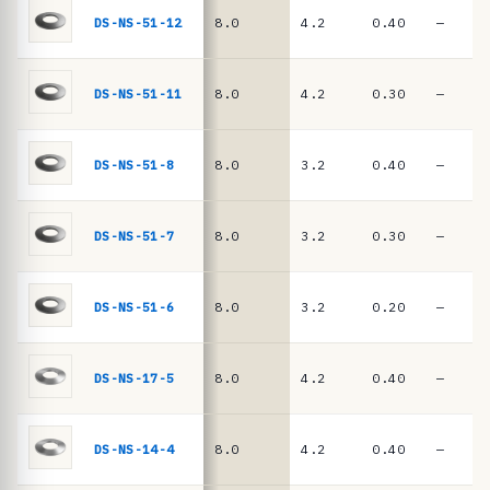
ê
DIN
DS-NS-51-12
8.0
4.2
0.40
—
EN
n
16983
c
i
DS-NS-51-11
8.0
4.2
0.30
—
a
s
DS-NS-51-8
8.0
3.2
0.40
—
·
m
DS-NS-51-7
8.0
3.2
0.30
—
o
l
a
DS-NS-51-6
8.0
3.2
0.20
—
s
d
DS-NS-17-5
8.0
4.2
0.40
—
e
p
DS-NS-14-4
8.0
4.2
0.40
—
r