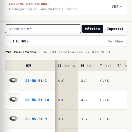
ESQUEMA DIMENSIONAL
VER
Definição das colunas da tabela inferior
T
Ordenar:
De
Métrico
Imperial
a
b
FILTROS
Sem filtros
e
793 resultados
· de 793 referências em DIN 2093
l
a
SKU
DE
[mm]
DI
[mm]
T
[mm]
T′
[mm]
d
Tabela
de
DS-NS-51-1
6.0
3.2
0.30
—
e
referências
r
·
molas
e
DS-NS-51-10
8.0
4.2
0.20
—
de
f
prato
e
DIN
DS-NS-51-9
8.0
3.2
0.50
—
2093
r
/