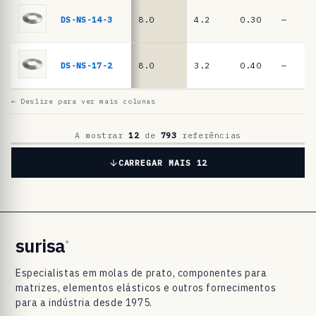
a
t
DS-NS-14-3
8.0
4.2
0.30
—
o
D
DS-NS-17-2
8.0
3.2
0.40
—
I
N
← Deslize para ver mais colunas
2
0
A mostrar
12
de
793
referências
9
CARREGAR MAIS 12
3
/
D
I
surisa
®
N
Especialistas em molas de prato, componentes para
E
matrizes, elementos elásticos e outros fornecimentos
N
para a indústria desde 1975.