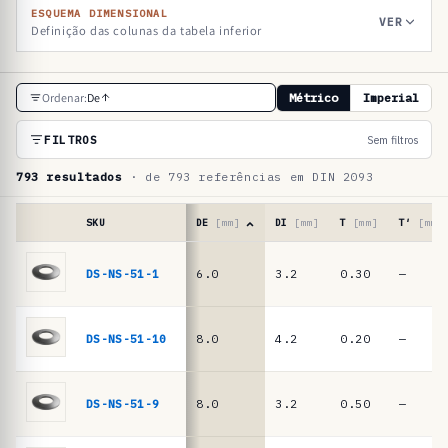
ESQUEMA DIMENSIONAL
VER
Definição das colunas da tabela inferior
T
Ordenar:
De
Métrico
Imperial
a
b
FILTROS
Sem filtros
e
793 resultados
· de 793 referências em DIN 2093
l
a
SKU
DE
[mm]
DI
[mm]
T
[mm]
T′
[mm]
d
Tabela
de
DS-NS-51-1
6.0
3.2
0.30
—
e
referências
r
·
molas
e
DS-NS-51-10
8.0
4.2
0.20
—
de
f
prato
e
DIN
DS-NS-51-9
8.0
3.2
0.50
—
2093
r
/