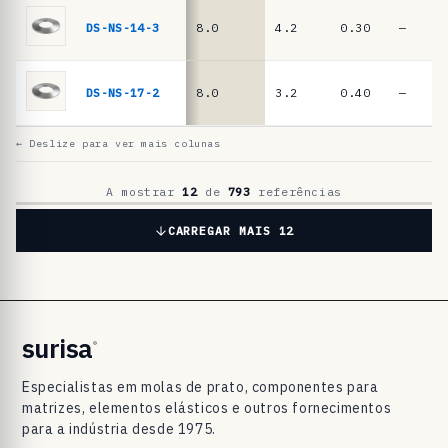
a
t
DS-NS-14-3
8.0
4.2
0.30
—
o
D
DS-NS-17-2
8.0
3.2
0.40
—
I
N
← Deslize para ver mais colunas
2
0
A mostrar
12
de
793
referências
9
CARREGAR MAIS 12
3
/
D
I
surisa
®
N
Especialistas em molas de prato, componentes para
E
matrizes, elementos elásticos e outros fornecimentos
N
para a indústria desde 1975.