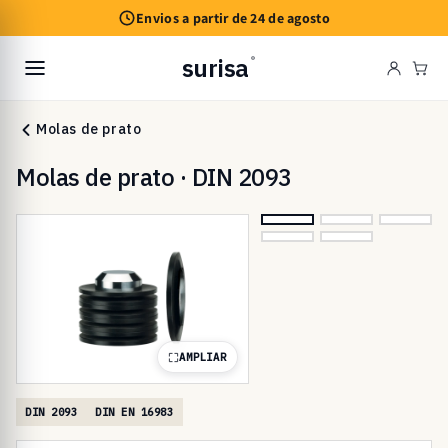
Saltar
Envios a partir de 24 de agosto
para o
conteúdo
surisa
®
Car
Molas de prato
Molas de prato · DIN 2093
AMPLIAR
DIN 2093
DIN EN 16983