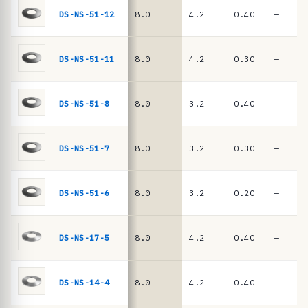
ê
DIN
DS-NS-51-12
8.0
4.2
0.40
—
EN
n
16983
c
i
DS-NS-51-11
8.0
4.2
0.30
—
a
s
DS-NS-51-8
8.0
3.2
0.40
—
·
m
DS-NS-51-7
8.0
3.2
0.30
—
o
l
a
DS-NS-51-6
8.0
3.2
0.20
—
s
d
DS-NS-17-5
8.0
4.2
0.40
—
e
p
DS-NS-14-4
8.0
4.2
0.40
—
r