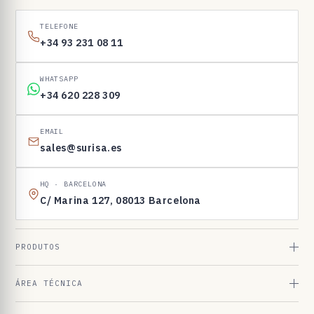
1
6
TELEFONE
9
+34 93 231 08 11
8
3
WHATSAPP
+34 620 228 309
EMAIL
sales@surisa.es
HQ · BARCELONA
C/ Marina 127, 08013 Barcelona
PRODUTOS
ÁREA TÉCNICA