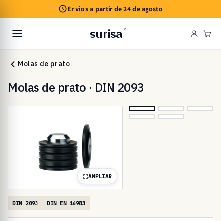
Saltar
Envios a partir de 24 de agosto
para o
conteúdo
surisa
®
Car
Molas de prato
Molas de prato · DIN 2093
AMPLIAR
DIN 2093
DIN EN 16983