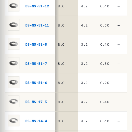
ê
DIN
DS-NS-51-12
8.0
4.2
0.40
—
EN
n
16983
c
i
DS-NS-51-11
8.0
4.2
0.30
—
a
s
DS-NS-51-8
8.0
3.2
0.40
—
·
m
DS-NS-51-7
8.0
3.2
0.30
—
o
l
a
DS-NS-51-6
8.0
3.2
0.20
—
s
d
DS-NS-17-5
8.0
4.2
0.40
—
e
p
DS-NS-14-4
8.0
4.2
0.40
—
r