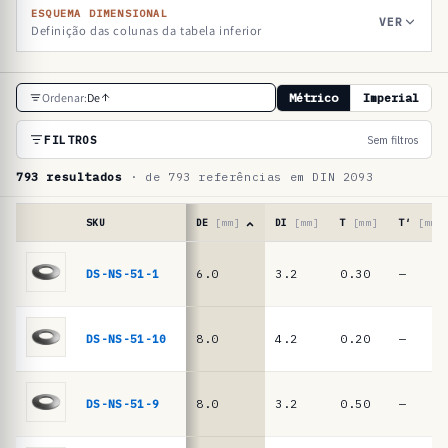
ESQUEMA DIMENSIONAL
VER
Definição das colunas da tabela inferior
T
Ordenar:
De
Métrico
Imperial
a
b
FILTROS
Sem filtros
e
793 resultados
· de 793 referências em DIN 2093
l
a
SKU
DE
[mm]
DI
[mm]
T
[mm]
T′
[mm]
d
Tabela
de
DS-NS-51-1
6.0
3.2
0.30
—
e
referências
r
·
molas
e
DS-NS-51-10
8.0
4.2
0.20
—
de
f
prato
e
DIN
DS-NS-51-9
8.0
3.2
0.50
—
2093
r
/