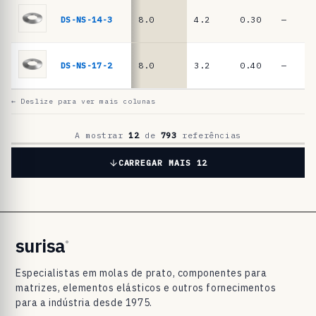
a
t
DS-NS-14-3
8.0
4.2
0.30
—
o
D
DS-NS-17-2
8.0
3.2
0.40
—
I
N
← Deslize para ver mais colunas
2
0
A mostrar
12
de
793
referências
9
CARREGAR MAIS 12
3
/
D
I
surisa
®
N
Especialistas em molas de prato, componentes para
E
matrizes, elementos elásticos e outros fornecimentos
N
para a indústria desde 1975.