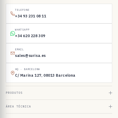
1
6
TELEFONE
9
+34 93 231 08 11
8
3
WHATSAPP
+34 620 228 309
EMAIL
sales@surisa.es
HQ · BARCELONA
C/ Marina 127, 08013 Barcelona
PRODUTOS
ÁREA TÉCNICA