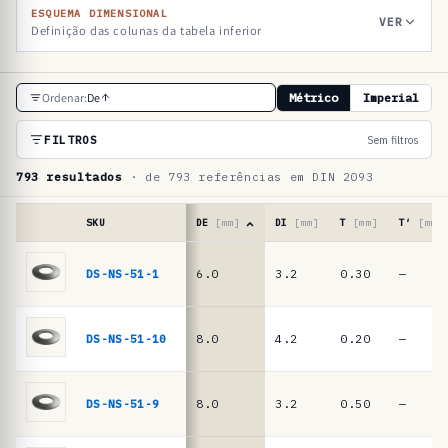
ESQUEMA DIMENSIONAL
VER
Definição das colunas da tabela inferior
T
Ordenar:
De
Métrico
Imperial
a
b
FILTROS
Sem filtros
e
793 resultados
· de 793 referências em DIN 2093
l
a
SKU
DE
[mm]
DI
[mm]
T
[mm]
T′
[mm]
d
Tabela
de
DS-NS-51-1
6.0
3.2
0.30
—
e
referências
r
·
molas
e
DS-NS-51-10
8.0
4.2
0.20
—
de
f
prato
e
DIN
DS-NS-51-9
8.0
3.2
0.50
—
2093
r
/