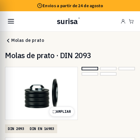
Saltar
Envios a partir de 24 de agosto
para o
conteúdo
surisa
®
Car
Molas de prato
Molas de prato · DIN 2093
AMPLIAR
DIN 2093
DIN EN 16983