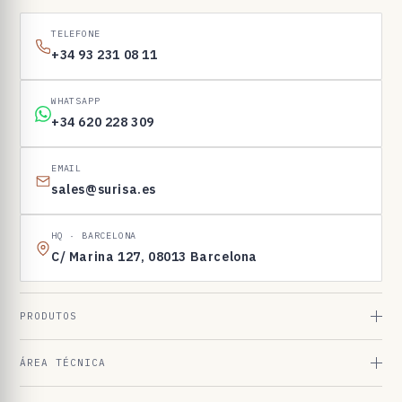
1
6
TELEFONE
9
+34 93 231 08 11
8
3
WHATSAPP
+34 620 228 309
EMAIL
sales@surisa.es
HQ · BARCELONA
C/ Marina 127, 08013 Barcelona
PRODUTOS
ÁREA TÉCNICA