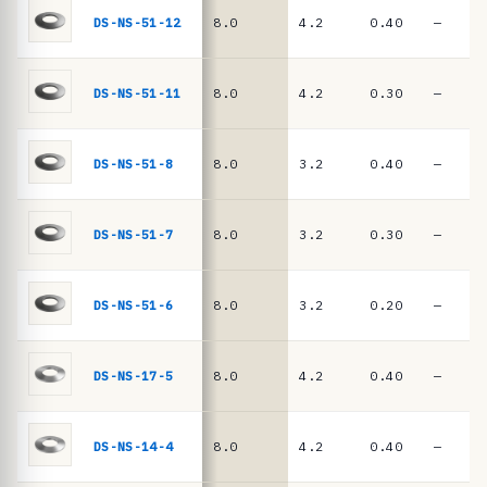
ê
DIN
DS-NS-51-12
8.0
4.2
0.40
—
EN
n
16983
c
i
DS-NS-51-11
8.0
4.2
0.30
—
a
s
DS-NS-51-8
8.0
3.2
0.40
—
·
m
DS-NS-51-7
8.0
3.2
0.30
—
o
l
a
DS-NS-51-6
8.0
3.2
0.20
—
s
d
DS-NS-17-5
8.0
4.2
0.40
—
e
p
DS-NS-14-4
8.0
4.2
0.40
—
r