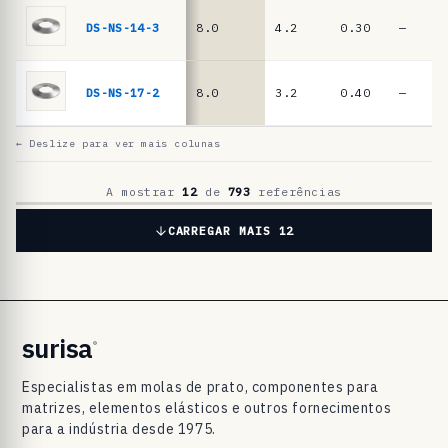
a
t
DS-NS-14-3
8.0
4.2
0.30
—
o
D
DS-NS-17-2
8.0
3.2
0.40
—
I
N
← Deslize para ver mais colunas
2
0
A mostrar
12
de
793
referências
9
CARREGAR MAIS 12
3
/
D
I
surisa
®
N
Especialistas em molas de prato, componentes para
E
matrizes, elementos elásticos e outros fornecimentos
N
para a indústria desde 1975.