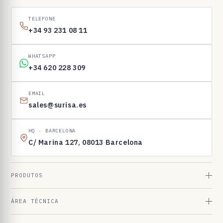
1
6
TELEFONE
9
+34 93 231 08 11
8
3
WHATSAPP
+34 620 228 309
EMAIL
sales@surisa.es
HQ · BARCELONA
C/ Marina 127, 08013 Barcelona
PRODUTOS
ÁREA TÉCNICA