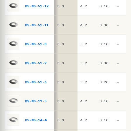
ê
DIN
DS-NS-51-12
8.0
4.2
0.40
—
EN
n
16983
c
i
DS-NS-51-11
8.0
4.2
0.30
—
a
s
DS-NS-51-8
8.0
3.2
0.40
—
·
m
DS-NS-51-7
8.0
3.2
0.30
—
o
l
a
DS-NS-51-6
8.0
3.2
0.20
—
s
d
DS-NS-17-5
8.0
4.2
0.40
—
e
p
DS-NS-14-4
8.0
4.2
0.40
—
r