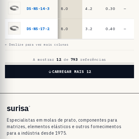
a
t
DS-NS-14-3
8.0
4.2
0.30
—
o
D
DS-NS-17-2
8.0
3.2
0.40
—
I
N
← Deslize para ver mais colunas
2
0
A mostrar
12
de
793
referências
9
CARREGAR MAIS 12
3
/
D
I
surisa
®
N
Especialistas em molas de prato, componentes para
E
matrizes, elementos elásticos e outros fornecimentos
N
para a indústria desde 1975.