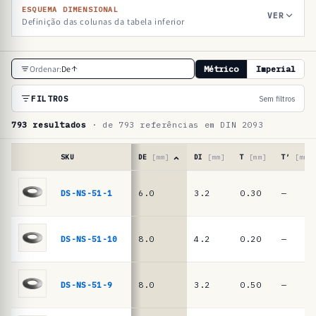
ESQUEMA DIMENSIONAL
VER
Definição das colunas da tabela inferior
T
Ordenar:
De
Métrico
Imperial
a
b
FILTROS
Sem filtros
e
793 resultados
· de 793 referências em DIN 2093
l
a
SKU
DE
[mm]
DI
[mm]
T
[mm]
T′
[mm]
d
Tabela
de
DS-NS-51-1
6.0
3.2
0.30
—
e
referências
r
·
molas
e
DS-NS-51-10
8.0
4.2
0.20
—
de
f
prato
e
DIN
DS-NS-51-9
8.0
3.2
0.50
—
2093
r
/