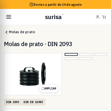
Saltar
Envios a partir de 24 de agosto
para o
conteúdo
surisa
®
Car
Molas de prato
Molas de prato · DIN 2093
AMPLIAR
DIN 2093
DIN EN 16983