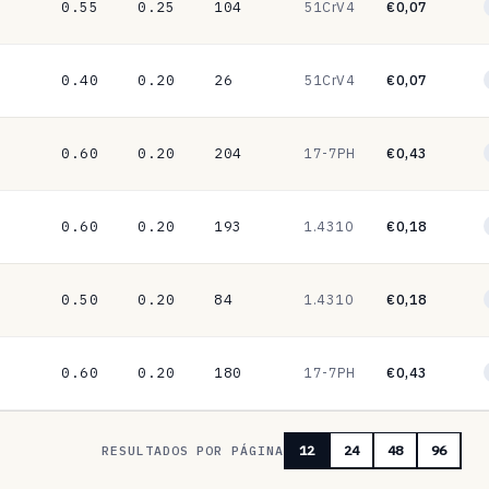
0.55
0.25
104
51CrV4
€0,07
0.40
0.20
26
51CrV4
€0,07
0.60
0.20
204
17-7PH
€0,43
0.60
0.20
193
1.4310
€0,18
0.50
0.20
84
1.4310
€0,18
0.60
0.20
180
17-7PH
€0,43
RESULTADOS POR PÁGINA
12
24
48
96