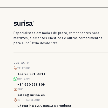
o
D
I
surisa
®
N
Especialistas em molas de prato, componentes para
2
matrizes, elementos elásticos e outros fornecimentos
para a indústria desde 1975.
0
9
3
CONTACTO
/
TELEFONE
+34 93 231 08 11
D
WHATSAPP
I
+34 620 228 309
EMAIL
N
sales@surisa.es
E
HQ · BARCELONA
C/ Marina 127, 08013 Barcelona