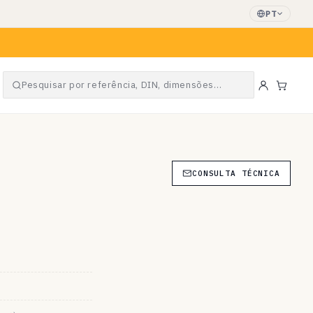
PT
Pesquisar por referência, DIN, dimensões…
Carri
CONSULTA TÉCNICA