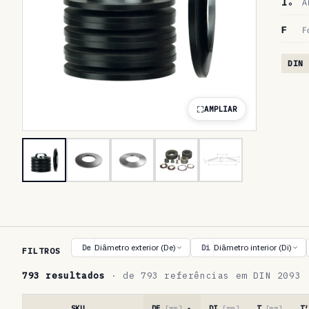
lₒ
A
F
F
DIN 
AMPLIAR
T
Diâmetro exterior (De)
Diâmetro interior (Di)
De
Di
FILTROS
a
793 resultados
· de 793 referências em DIN 2093
b
e
SKU
DE
[mm]
DI
[mm]
T
[mm]
T