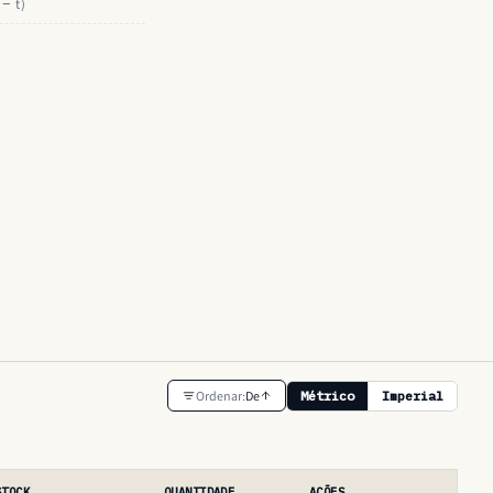
 − t)
Ordenar:
De
Métrico
Imperial
STOCK
QUANTIDADE
AÇÕES