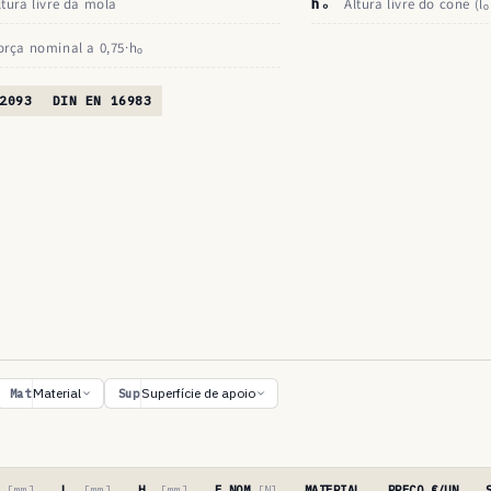
ltura livre da mola
hₒ
Altura livre do cone (lₒ
orça nominal a 0,75·hₒ
2093
DIN EN 16983
Material
Superfície de apoio
Mat
Sup
′
[mm]
Lₒ
[mm]
Hₒ
[mm]
F NOM
[N]
MATERIAL
PREÇO €/UN