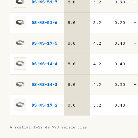
a
DS-NS-51-7
8.0
3.2
0.30
—
s
·
DS-NS-51-6
8.0
3.2
0.20
—
m
o
DS-NS-17-5
8.0
4.2
0.40
—
l
a
DS-NS-14-4
8.0
4.2
0.40
—
s
d
DS-NS-14-3
8.0
4.2
0.30
—
e
p
DS-NS-17-2
8.0
3.2
0.40
—
r
a
A mostrar 1–12 de 793 referências
t