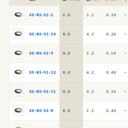
l
Tabela
a
de
DS-NS-51-1
6.0
3.2
0.30
—
referências
d
·
e
molas
DS-NS-51-10
8.0
4.2
0.20
—
de
r
prato
e
DIN
DS-NS-51-9
8.0
3.2
0.50
—
2093
f
/
e
DIN
DS-NS-51-12
8.0
4.2
0.40
—
EN
r
16983
ê
DS-NS-51-11
8.0
4.2
0.30
—
n
c
DS-NS-51-8
8.0
3.2
0.40
—
i