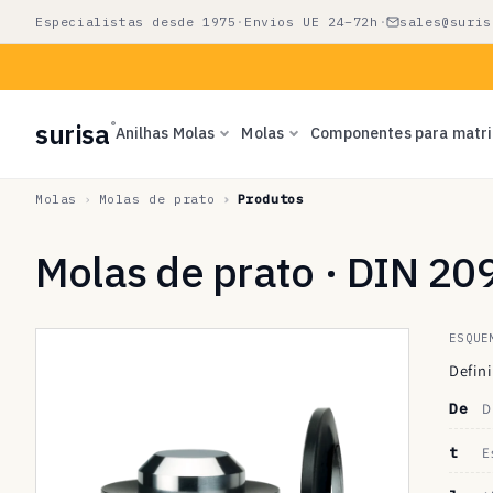
Saltar
Especialistas desde 1975
·
Envios UE 24–72h
·
sales@suris
para o
conteúdo
surisa
®
Anilhas Molas
Molas
Componentes para matr
Molas
Molas de prato
Produtos
Molas de prato · DIN 20
ESQUE
Defini
De
D
t
E