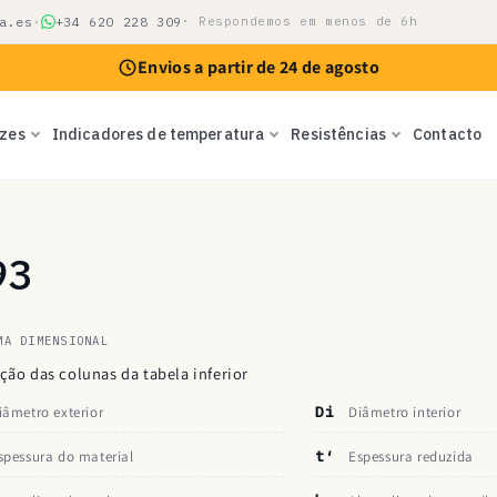
a.es
·
+34 620 228 309
· Respondemos em menos de 6h
Envios a partir de 24 de agosto
izes
Indicadores de temperatura
Resistências
Contacto
93
MA DIMENSIONAL
ção das colunas da tabela inferior
iâmetro exterior
Di
Diâmetro interior
spessura do material
t′
Espessura reduzida