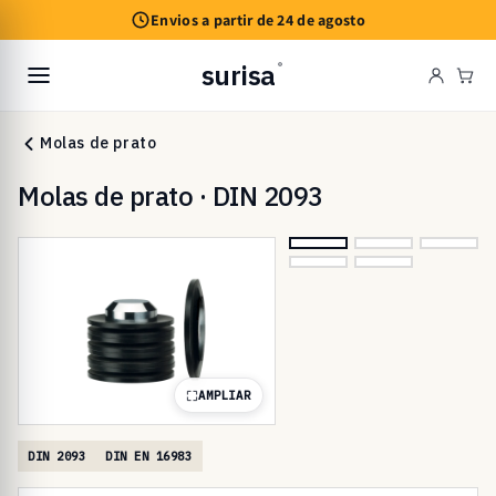
Saltar
Envios a partir de 24 de agosto
para o
conteúdo
surisa
®
Car
Molas de prato
Molas de prato · DIN 2093
AMPLIAR
DIN 2093
DIN EN 16983