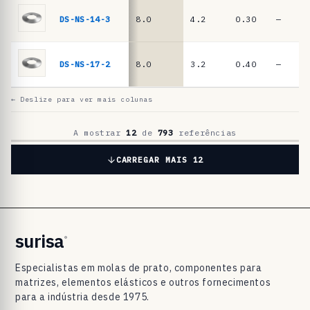
a
t
DS-NS-14-3
8.0
4.2
0.30
—
o
D
DS-NS-17-2
8.0
3.2
0.40
—
I
N
← Deslize para ver mais colunas
2
0
A mostrar
12
de
793
referências
9
CARREGAR MAIS 12
3
/
D
I
surisa
®
N
Especialistas em molas de prato, componentes para
E
matrizes, elementos elásticos e outros fornecimentos
N
para a indústria desde 1975.