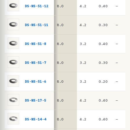
ê
DIN
DS-NS-51-12
8.0
4.2
0.40
—
EN
n
16983
c
i
DS-NS-51-11
8.0
4.2
0.30
—
a
s
DS-NS-51-8
8.0
3.2
0.40
—
·
m
DS-NS-51-7
8.0
3.2
0.30
—
o
l
a
DS-NS-51-6
8.0
3.2
0.20
—
s
d
DS-NS-17-5
8.0
4.2
0.40
—
e
p
DS-NS-14-4
8.0
4.2
0.40
—
r