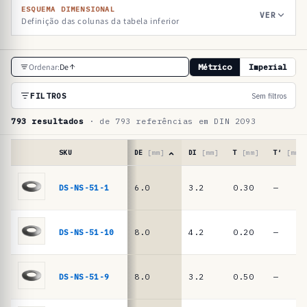
ESQUEMA DIMENSIONAL
VER
Definição das colunas da tabela inferior
T
Ordenar:
De
Métrico
Imperial
a
b
FILTROS
Sem filtros
e
793 resultados
· de 793 referências em DIN 2093
l
a
SKU
DE
[mm]
DI
[mm]
T
[mm]
T′
[mm]
d
Tabela
de
DS-NS-51-1
6.0
3.2
0.30
—
e
referências
r
·
molas
e
DS-NS-51-10
8.0
4.2
0.20
—
de
f
prato
e
DIN
DS-NS-51-9
8.0
3.2
0.50
—
2093
r
/