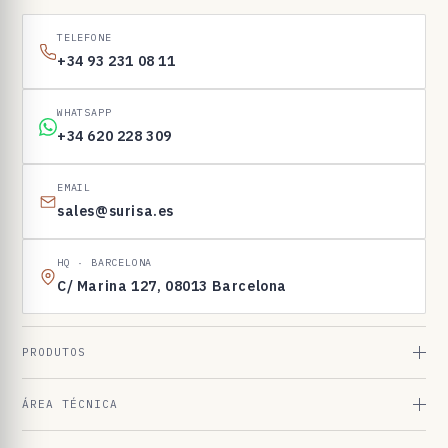
1
6
TELEFONE
9
+34 93 231 08 11
8
3
WHATSAPP
+34 620 228 309
EMAIL
sales@surisa.es
HQ · BARCELONA
C/ Marina 127, 08013 Barcelona
PRODUTOS
ÁREA TÉCNICA